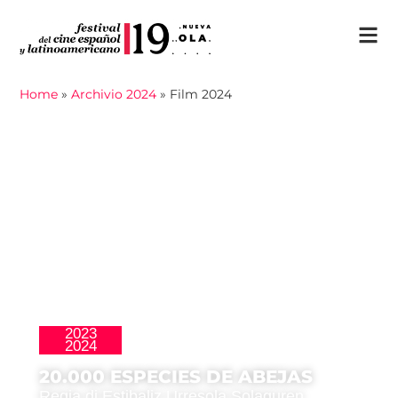
Home
»
Archivio 2024
»
Film 2024
2023
,
La Nueva Ola
Premio del Pubblico
2024
20.000 ESPECIES DE ABEJAS
Regia di Estibaliz Urresola Solaguren