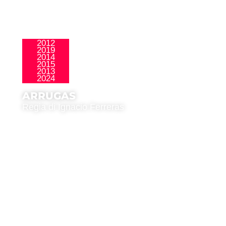
2012
2019
2014
,
La Nueva Ola
Público Joven
2015
2013
2024
ARRUGAS
Regia di Ignacio Ferreras