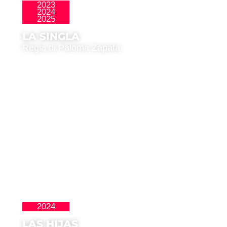
2023
2024
,
La Nueva Ola
Premio del Pubblico
2025
LA SINGLA
Regia di Paloma Zapata
2024
Latinoamericana
LAS HIJAS