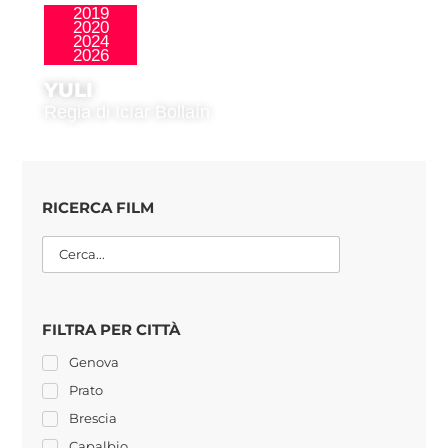
2019
2020
,
La Nueva Ola
Público Joven
2024
2026
YULI
Regia di Icíar Bollaín
RICERCA FILM
FILTRA PER CITTÀ
Genova
Prato
Brescia
Capalbio