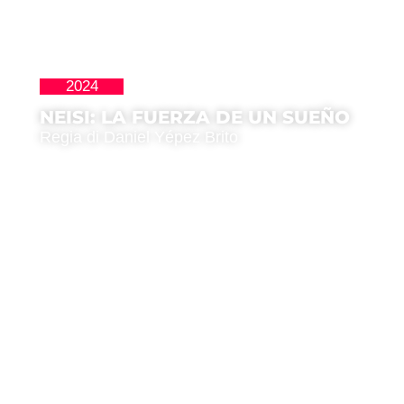
2024
Premio IILA
NEISI: LA FUERZA DE UN SUEÑO
Regia di Daniel Yépez Brito