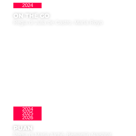
2024
La Nueva Ola
ON THE GO
Regia di Julia de Castro, María Royo
2024
2025
Latinoamericana
2026
PUAN
Regia di María Alché, Benjamín Naishtat