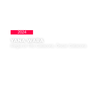
2024
Latinoamericana
YANA WARA
Regia di Tito Catacora, Óscar Catacora