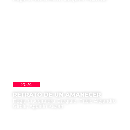
2024
Premio IILA
RETRATO DE UN AMANECER
Regia di Alejandra Gargiulo, Pablo Alejandro
Girola, Agustín Kazah