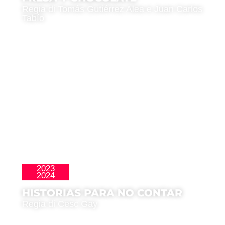
Regia di Tomás Gutiérrez Alea e Juan Carlos
Tabío
2023
,
La Nueva Ola
Premio del Pubblico
2024
HISTORIAS PARA NO CONTAR
Regia di Cesc Gay