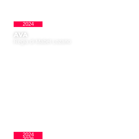
2024
Cortos
AVA
Regia di Mabel Lozano
2024
La Nueva Ola
2026