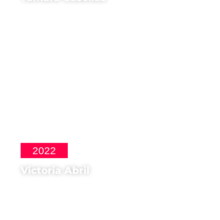
Attrice di
Ama
2022
Victoria Abril
Madrina di
Festival del cinema spagnolo
e latinoamericano