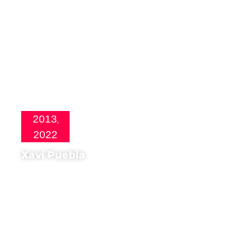
2013
,
2022
Xavi Puebla
Regista di
A puerta fría