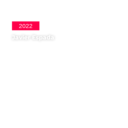
2022
Javier Espada
Regista di
Buñuel un Cineasta
Surrealista