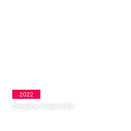
Artista dell'immagine della 15a edizione di
CinemaSpagna
2022
Carolina Arias Ortiz
Regista di
Objetos rebeldes