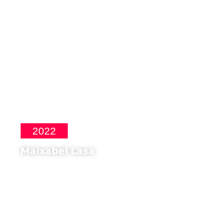
La Inocencia
2022
Maixabel Lasa
Ospite d'onore di
Festival del cinema spagnolo
e latinoamericano