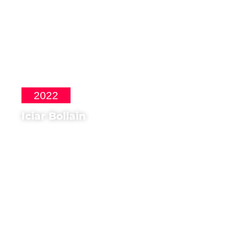
2022
Iciar Bollain
Regista di
Maixabel