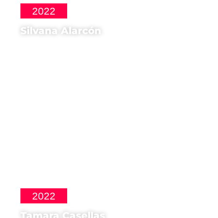
2022
Silvana Alarcón
Regista di
La última pieza
2022
Tamara Casellas