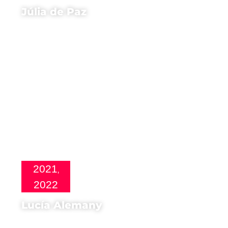
Júlia de Paz
Regista di
Ama
2021
,
2022
Lucía Alemany
Regista di