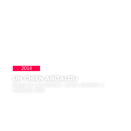
2014
Clásicos
UN CHIEN ANDALOU
Regia di Luis Buñuel, scritto assieme a
Salvador Dalí