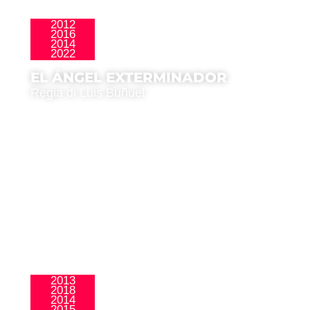
2012
2016
,
Clásicos
Homenajes
2014
2022
EL ÁNGEL EXTERMINADOR
Regia di Luis Buñuel
2013
2018
Latinoamericana
2014
2015