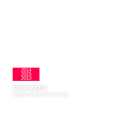
2014
2015
La Nueva Ola
2013
MON PETIT
Regia di Marcel Barrena