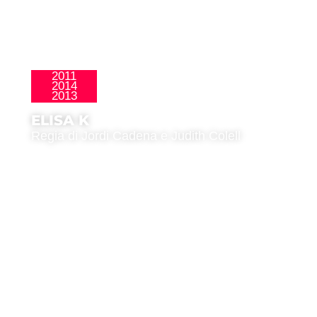
2011
2014
La Nueva Ola
2013
ELISA K
Regia di Jordi Cadena e Judith Colell