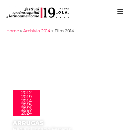
Home
»
Archivio 2014
»
Film 2014
2012
2019
2014
,
La Nueva Ola
Público Joven
2015
2013
2024
ARRUGAS
Regia di Ignacio Ferreras