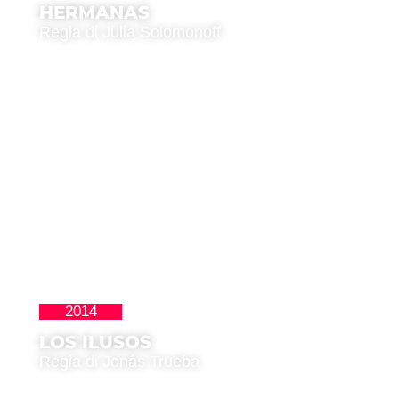
HERMANAS
Regia di Julia Solomonoff
2014
La Nueva Ola
LOS ILUSOS
Regia di Jonás Trueba