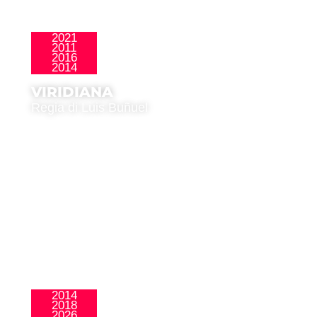
2021
2011
Clásicos
2016
2014
VIRIDIANA
Regia di Luis Buñuel
2014
2018
,
La Nueva Ola
Público Joven
2026