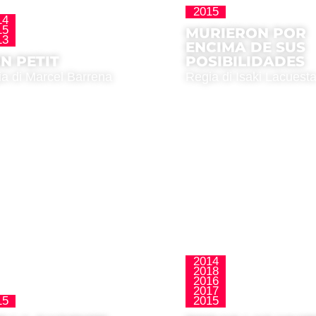
2015
La Nueva Ola
14
15
MURIERON POR
La Nueva Ola
13
ENCIMA DE SUS
N PETIT
POSIBILIDADES
a di Marcel Barrena
Regia di Isaki Lacuest
2014
2018
2016
La Nueva Ola
2017
15
2015
La Nueva Ola