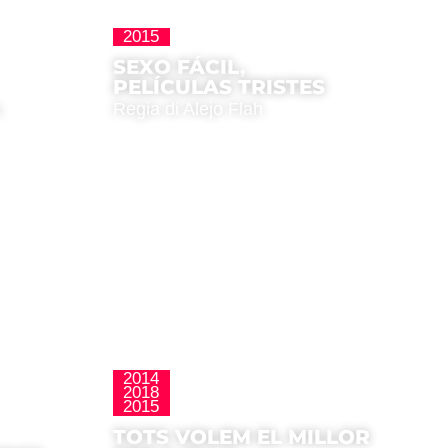
2015
La Nueva Ola
SEXO FÁCIL,
PELÍCULAS TRISTES
a
Regia di Alejo Flah
2014
2018
La Nueva Ola
2015
TOTS VOLEM EL MILLOR