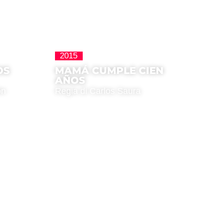
2015
Homenajes
OS
MAMÁ CUMPLE CIEN
AÑOS
ón
Regia di Carlos Saura