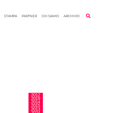
STAMPA
PARTNER
CHI SIAMO
ARCHIVIO
2012
2019
2014
,
La Nueva Ola
2015
Público Joven
2013
2024