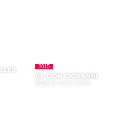
2015
Homenajes
ELLER
IO, DON GIOVANNI
Regia di Carlos Saura