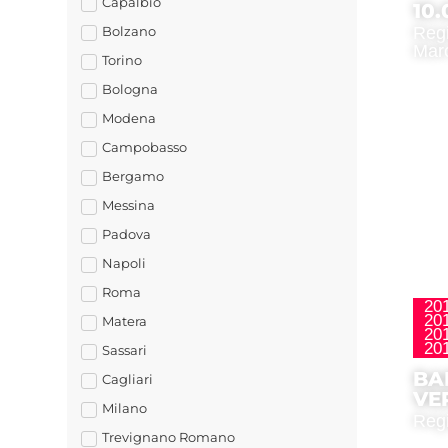
Capalbio
10
Bolzano
Regi
Mar
Torino
Bologna
Modena
Campobasso
Bergamo
Messina
Padova
Napoli
Roma
20
20
Matera
20
20
Sassari
BA
Cagliari
VE
Milano
Regi
Trevignano Romano