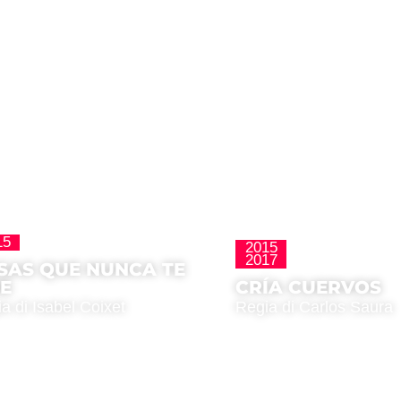
15
Homenajes
2015
Clásicos
2017
SAS QUE NUNCA TE
JE
CRÍA CUERVOS
a di Isabel Coixet
Regia di Carlos Saura