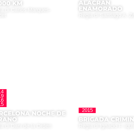
ALACRÁN
.000 KM
ENAMORADO
a di Carlos Marques-
cet
Regia di Santiago A. 
14
19
La Nueva Ola
16
15
2015
Clásicos
RCELONA NOCHE DE
RANO
BRIGADA CRIMI
a di Dani de la Orden
Regia di Ignacio F. Iqu