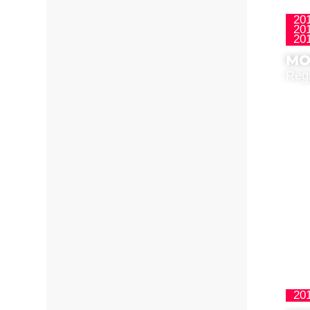
20
20
20
MO
Regi
20