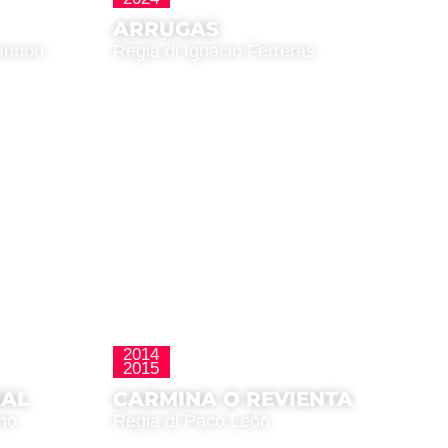
ARRUGAS
Zannou
Regia di Ignacio Ferreras
2014
La Nueva Ola
2015
NAL
CARMINA O REVIENTA
ino
Regia di Paco León