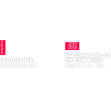
13
2015
18
La Nueva Ola
2019
Latinoamericana
14
15
EL SOMNI DEL C
 ESTUDIANTE
DE CAN ROCA
a di Santiago Mitre
Regia di Franc Aleu