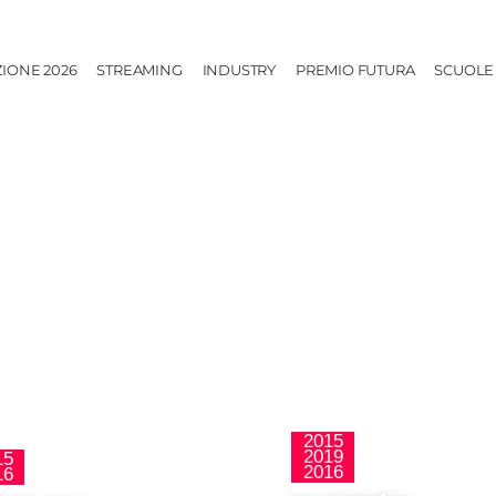
ZIONE 2026
STREAMING
INDUSTRY
PREMIO FUTURA
SCUOLE
2015
2019
15
La Nueva Ola
La Nueva Ola
2016
16