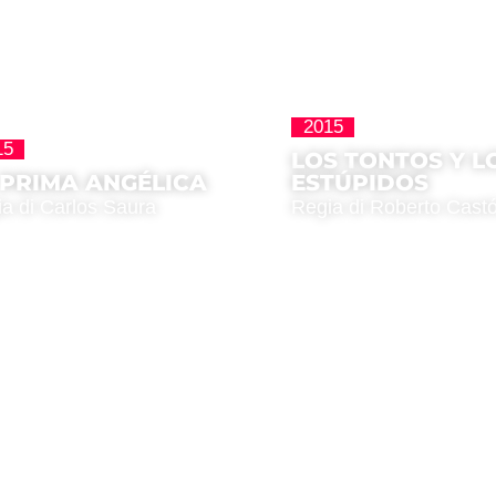
2015
15
Homenajes
LOS TONTOS Y L
 PRIMA ANGÉLICA
ESTÚPIDOS
a di Carlos Saura
Regia di Roberto Cast