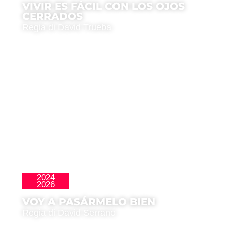
VIVIR ES FÁCIL CON LOS OJOS
CERRADOS
Regia di David Trueba
2024
La Nueva Ola
2026
VOY A PASÁRMELO BIEN
Regia di David Serrano