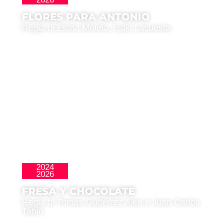
Evento Speciale
FLORES PARA ANTONIO
Regia di Elena Molina, Isaki Lacuesta
2024
Clásicos
2026
FRESA Y CHOCOLATE
Regia di Tomás Gutiérrez Alea e Juan Carlos
Tabío