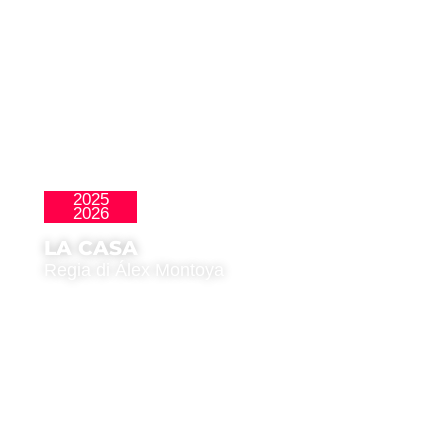
2025
La Nueva Ola
2026
LA CASA
Regia di Álex Montoya