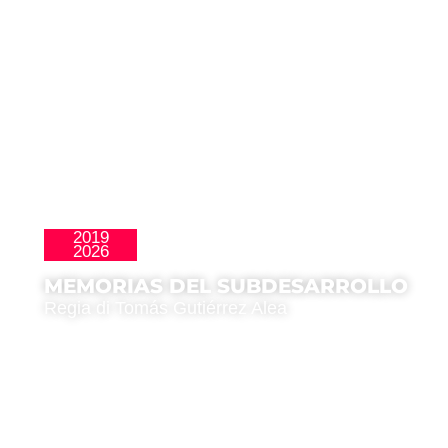
2019
,
Clásicos
Latinoamericana
2026
MEMORIAS DEL SUBDESARROLLO
Regia di Tomás Gutiérrez Alea