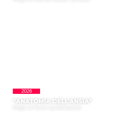
2026
Cortos
“ANATOMIA DELL’ANSIA”
Regia di Rocío Quillahuaman