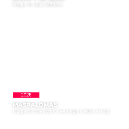
Regia di Julio Medem
2026
La Nueva Ola
MASPALOMAS
Regia di José Mari Goenaga e Aitor Arregi