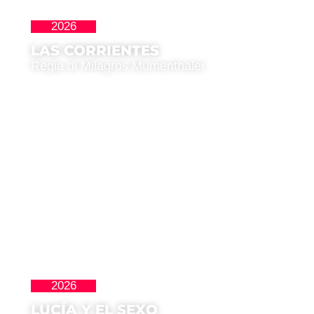
2026
Latinoamericana
LAS CORRIENTES
Regia di Milagros Mumenthaler
2026
Clásicos
LUCÍA Y EL SEXO