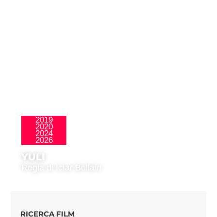
2019
2020
,
La Nueva Ola
Público Joven
2024
2026
YULI
Regia di Icíar Bollaín
RICERCA FILM