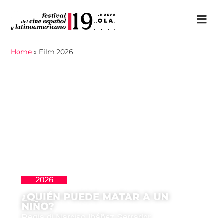
Home
»
Film 2026
2026
Clásicos
¿QUIÉN PUEDE MATAR A UN
NIÑO?
Regia di Narciso Ibáñez Serrador