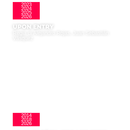
2023
2024
,
La Nueva Ola
Premio del Pubblico
2025
2026
UPON ENTRY
Regia di Alejandro Rojas, Juan Sebastián
Vásquez
2014
2018
,
La Nueva Ola
Público Joven
2026