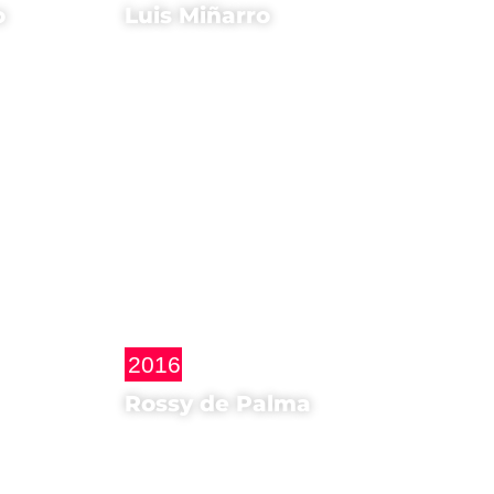
o
Luis Miñarro
Regista di
Stella Cadente
2016
Rossy de Palma
Madrina di
e
CinemaSpagna a
undo
Milano