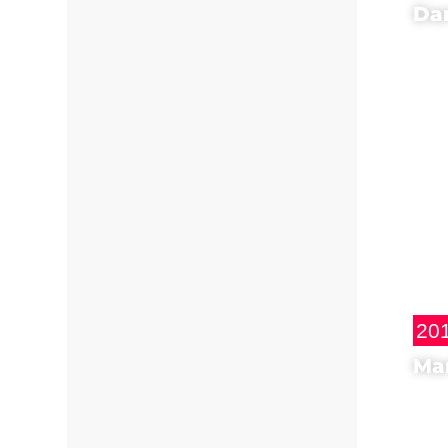
Da
Regi
A 
20
Ma
Madr
Ci
Ro