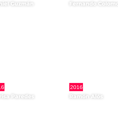
niel Guzmán
Fernando Colom
sta di
Regista di
cambio de nada
Isla Bonita
16
2016
risa Paredes
Ramón Alós
ina di
Regista di
nemaSpagna
El hombre qu
ma 2016
quiso ser Seg