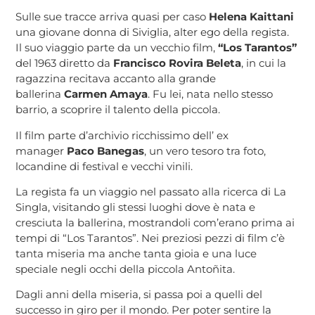
Sulle sue tracce arriva quasi per caso
Helena Kaittani
una giovane donna di Siviglia, alter ego della regista.
Il suo viaggio parte da un vecchio film,
“Los Tarantos”
del 1963 diretto da
Francisco Rovira Beleta
, in cui la
ragazzina recitava accanto alla grande
ballerina
Carmen Amaya
. Fu lei, nata nello stesso
barrio, a scoprire il talento della piccola.
Il film parte d’archivio ricchissimo dell’ ex
manager
Paco Banegas
, un vero tesoro tra foto,
locandine di festival e vecchi vinili.
La regista fa un viaggio nel passato alla ricerca di La
Singla, visitando gli stessi luoghi dove è nata e
cresciuta la ballerina, mostrandoli com’erano prima ai
tempi di “Los Tarantos”. Nei preziosi pezzi di film c’è
tanta miseria ma anche tanta gioia e una luce
speciale negli occhi della piccola Antoñita.
Dagli anni della miseria, si passa poi a quelli del
successo in giro per il mondo. Per poter sentire la