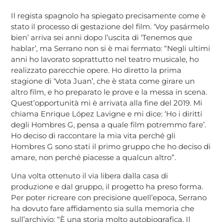
Il regista spagnolo ha spiegato precisamente come è
stato il processo di gestazione del film. ‘Voy pasármelo
bien’ arriva sei anni dopo l’uscita di ‘Tenemos que
hablar’, ma Serrano non si è mai fermato: “Negli ultimi
anni ho lavorato soprattutto nel teatro musicale, ho
realizzato parecchie opere. Ho diretto la prima
stagione di ‘Vota Juan’, che è stata come girare un
altro film, e ho preparato le prove e la messa in scena.
Quest’opportunità mi è arrivata alla fine del 2019. Mi
chiama Enrique López Lavigne e mi dice: ‘Ho i diritti
degli Hombres G, pensa a quale film potremmo fare’.
Ho deciso di raccontare la mia vita perché gli
Hombres G sono stati il primo gruppo che ho deciso di
amare, non perché piacesse a qualcun altro”.
Una volta ottenuto il via libera dalla casa di
produzione e dal gruppo, il progetto ha preso forma.
Per poter ricreare con precisione quell’epoca, Serrano
ha dovuto fare affidamento sia sulla memoria che
sull’archivio: “È una storia molto autobiografica. Il