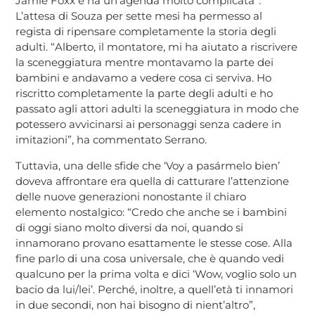
Jamie Foxx e ha un’agenda molto complicata”.
L’attesa di Souza per sette mesi ha permesso al
regista di ripensare completamente la storia degli
adulti. “Alberto, il montatore, mi ha aiutato a riscrivere
la sceneggiatura mentre montavamo la parte dei
bambini e andavamo a vedere cosa ci serviva. Ho
riscritto completamente la parte degli adulti e ho
passato agli attori adulti la sceneggiatura in modo che
potessero avvicinarsi ai personaggi senza cadere in
imitazioni”, ha commentato Serrano.
Tuttavia, una delle sfide che ‘Voy a pasármelo bien’
doveva affrontare era quella di catturare l’attenzione
delle nuove generazioni nonostante il chiaro
elemento nostalgico: “Credo che anche se i bambini
di oggi siano molto diversi da noi, quando si
innamorano provano esattamente le stesse cose. Alla
fine parlo di una cosa universale, che è quando vedi
qualcuno per la prima volta e dici ‘Wow, voglio solo un
bacio da lui/lei’. Perché, inoltre, a quell’età ti innamori
in due secondi, non hai bisogno di nient’altro”,