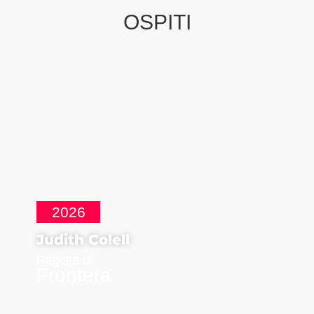
OSPITI
2026
Judith Colell
Regista di
Frontera