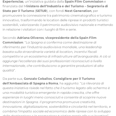
Experiencias
, un’iniziativa guidata dalla
Spain Film Commission
e
finanziata dal M
inistero dell’Industria e del Turismo – Segreteria di
Stato per il Turismo
(
SETUR
), con fondi
Next Generation
, per
promuovere la connessione tra patrimonio cinematografico e turismo
innovativo, trasformando le location delle riprese in prodotti turistici
sostenibili, valorizzando il patrimonio audiovisivo nazionale e mettendo
in relazione i visitatori con i luoghi di film e serie.
Secondo
Adriana Oliveros
,
vicepresidente della
Spain Film
Commission
: “
La Spagna si conferma come destinazione di
riferimento per l’industria audiovisiva mondiale, una leadership
basata sulla straordinaria varietà di location, incentivi fiscali
competitivi e un ecosistema di infrastrutture all’avanguardia. A ciò si
aggiunge l’eccellenza dei suoi professionisti riconosciuti a livello
internazionale, che contribuiscono a garantire produzioni di alta
qualità
”.
Da parte sua,
Gonzalo Ceballos
,
Consigliere per il Turismo
dell’Ambasciata di Spagna a Roma
, ha aggiunto: “
La rilevanza di
questa iniziativa risiede nel fatto che il turismo legato allo schermo è
una modalità turistica emergente in rapida crescita, che offre
esperienze in luoghi meno conosciuti e consente di scoprire nuove
destinazioni in Spagna. Il programma promuove creatività,
innovazione, digitalizzazione, sostenibilità e circolarità nel territorio, e
combina l’impatto sociale ed economico delle riprese con lo sviluppo
della destinazione e la promozione turistica grazie alle sue location
”.