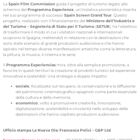
La
Spain Film Commission
guida il progetto di turismo legato allo
schermo del
Programma Esperienze
, un’iniziativa pionieristica inserita
nel suo programma di successo
Spain Screen Grand Tour
. Questo
progetto, realizzato con il finanziamento del
Ministero dell’Industria e
del Turismo – Segreteria di Stato per il Turismo
(
SETUR
), ha l’obiettivo
di trasformare il modo in cui i visitatori nazionali e internazionali
scoprono la Spagna, mettendoli in relazione con le destinazioni che
sono state scenario di grandi produzioni audiovisive e che hanno
ispirato nel tempo diverse manifestazioni artistiche come la letteratura,
la pittura, la musica, il cinema e le serie.
Il
Programma Experiencias
mira, oltre alla semplice promozione, a
favorire in questi territori la creazione di prodotti turistici ed esperienze
innovative e sostenibili. Una strategia a doppio impatto:
sociale
, focalizzato sul recupero, la conservazione e la diffusione
del patrimonio cinematografico spagnolo come parte essenziale
della cultura e della memoria;
economico
, volto a promuovere creatività, innovazione,
digitalizzazione, sostenibilità e circolarità nello sviluppo delle
destinazioni che hanno ospitato produzioni audiovisive.
Ufficio stampa La Nueva Ola: Francesca Polici – G&P Ltd