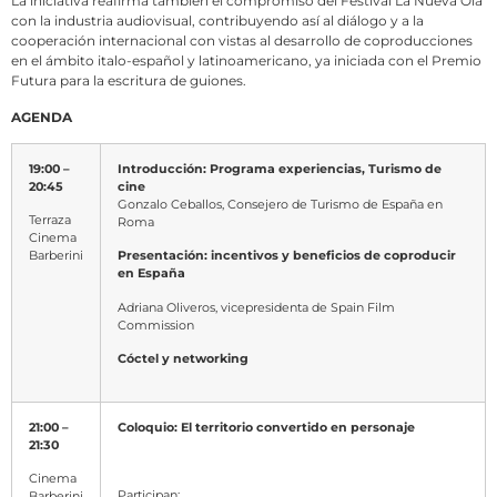
La iniciativa reafirma también el compromiso del Festival La Nueva Ola
con la industria audiovisual, contribuyendo así al diálogo y a la
cooperación internacional con vistas al desarrollo de coproducciones
en el ámbito italo-español y latinoamericano, ya iniciada con el Premio
Futura para la escritura de guiones.
AGENDA
19:00 –
Introducción: Programa experiencias, Turismo de
20:45
cine
Gonzalo Ceballos, Consejero de Turismo de España en
Terraza
Roma
Cinema
Barberini
Presentación: incentivos y beneficios de coproducir
en España
Adriana Oliveros, vicepresidenta de Spain Film
Commission
Cóctel y networking
21:00 –
Coloquio: El territorio convertido en personaje
21:30
Cinema
Participan
:
Barberini