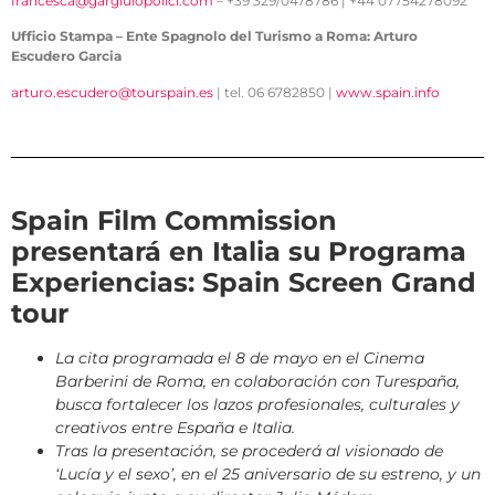
francesca@gargiulopolici.com
– +39 329/0478786 | +44 07754278092
Ufficio Stampa – Ente Spagnolo del Turismo a Roma: Arturo
Escudero Garcia
arturo.escudero@tourspain.es
| tel. 06 6782850 |
www.spain.info
Spain Film Commission
presentará en Italia su Programa
Experiencias: Spain Screen Grand
tour
La cita programada el 8 de mayo en el Cinema
Barberini de Roma, en colaboración con Turespaña,
busca fortalecer los lazos profesionales, culturales y
creativos entre España e Italia.
Tras la presentación, se procederá al visionado de
‘Lucía y el sexo’, en el 25 aniversario de su estreno, y un