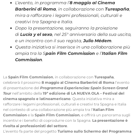
L’evento, in programma l’
8 maggio al Cinema
Barberini di Roma
, in collaborazione con
Turespaña
,
mira a rafforzare i legami professionali, culturali e
creativi tra Spagna e Italia.
Dopo la presentazione, seguiranno la proiezione
di
Lucía y el sexo
, nel 25° anniversario della sua uscita,
e un incontro con il suo regista,
Julio Médem
.
Questa iniziativa si inserisce in una collaborazione più
ampia tra la S
pain Film Commission
e l’
Italian Film
Commission
.
La
Spain Film Commission
, in collaborazione con
Turespaña
,
celebrerà il prossimo
8 maggio al Cinema Barberini di Roma
l’evento
di presentazione del
Programma Experiencias: Spain Screen Grand
Tour
nell’ambito della
19ª edizione di LA NUEVA OLA – Festival del
cinema spagnolo e latinoamericano
. Questa iniziativa mira a
rafforzare i legami professionali, culturali e creativi tra Spagna e Italia
nel contesto di una collaborazione più ampia tra l’
Italian Film
Commission
e la
Spain Film Commission
, e offrirà un panorama sugli
incentivi e i benefici di coprodurre con la Spagna.
La presentazione è
rivolta ai professionisti del settore
.
L’evento fa parte del progetto
Turismo sullo Schermo del Programma