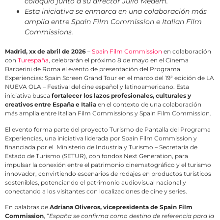
coloquio junto a su director Julio Médem.
Esta iniciativa se enmarca en una colaboración más
amplia entre Spain Film Commission e Italian Film
Commissions.
Madrid, xx de abril de 2026
–
Spain Film Commission
en colaboración
con
Turespaña
, celebrarán el próximo 8 de mayo en el Cinema
Barberini de Roma el evento de presentación del Programa
Experiencias: Spain Screen Grand Tour en el marco del 19ª edición de LA
NUEVA OLA – Festival del cine español y latinoamericano. Esta
iniciativa busca
fortalecer los lazos profesionales, culturales y
creativos entre España e Italia
en el contexto de una colaboración
más amplia entre Italian Film Commissions y Spain Film Commission.
El evento forma parte del proyecto Turismo de Pantalla del Programa
Experiencias, una iniciativa liderada por Spain Film Commission y
financiada por el Ministerio de Industria y Turismo – Secretaría de
Estado de Turismo (SETUR), con fondos Next Generation, para
impulsar la conexión entre el patrimonio cinematográfico y el turismo
innovador, convirtiendo escenarios de rodajes en productos turísticos
sostenibles, potenciando el patrimonio audiovisual nacional y
conectando a los visitantes con localizaciones de cine y series.
En palabras de
Adriana Oliveros, vicepresidenta de Spain Film
Commission
, “
España se confirma como destino de referencia para la