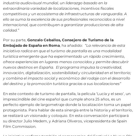
industria audiovisual mundial, un liderazgo basado en la
extraordinaria variedad de localizaciones, incentivos fiscales
competitivos y un ecosistema de infraestructuras de vanguardia. A
ello se suma la excelencia de sus profesionales reconocidos a nivel
internacional, que contribuyen a garantizar producciones de alta
calidad
.
”
Por su parte,
Gonzalo Ceballos, Consejero de Turismo de la
Embajada de España en Roma
, ha añadido:
“La relevancia de
esta
iniciativa radica en que el turismo de pantalla es una modalidad
turística emergente que ha experimentado un rápido crecimiento,
ofrece experiencias en lugares menos conocidos y permite descubrir
nuevos destinos en España. El programa impulsa la creatividad,
innovación, digitalización, sostenibilidad y circularidad en el territorio;
y combina el impacto social y económico del rodaje con el desarrollo
del destino y la promoción turística gracias a sus localizaciones”
En este contexto de turismo de pantalla, la película ‘Lucía y el sexo’, un
imprescindible del cine español que cumple ahora 25 años, es un
perfecto ejemplo de largometraje donde la localización toma un papel
protagonista. Para hablar de esta sinergia entre la historia y el territorio,
se realizará un visionado y coloquio. En esta conversación participará
su director Julio Medem, y Adriana Oliveros, vicepresidenta de Spain
Film Commission.