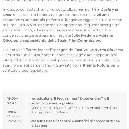
In questo contesto di turismo legato allo schermo, il film
Lucía y el
sexo
, un classico del cinema spagnolo che celebra ora
25 anni
,
rappresenta un esempio perfetto di lungometraggio in cui la location
assume un ruolo protagonista. Per approfondire questa sinergia tra
storia e territorio, si terranno una proiezione e un dibattito. Alla
conversazione parteciperanno il regista
Julio Medem
e
Adriana
Oliveros
,
vicepresidente della Spain Film Commission
.
L’iniziativa riafferma inoltre l’impegno del
Festival La Nueva Ola
verso
l’industria audiovisiva, contribuendo al dialogo e alla cooperazione
internazionale in vista dello sviluppo di coproduzioni in ambito italo-
spagnolo e latinoamericano, già avviato con il
Premio Futura
per la
scrittura di sceneggiature.
19:00 –
Introduzione: il Programma “Experiencias”, e il
20:45
turismo cinematrografico.
Gonzalo Ceballos, Consigliere di Turismo dell’Ambasciata
Terraza
di Spagna in Italia Roma
Cinema
Barberini
Presentazione: incentivi e benefici di coprodurre con
la Spagna