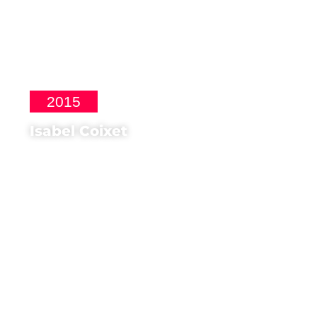
2015
Isabel Coixet
Regista di
Cosas que nunca te dije