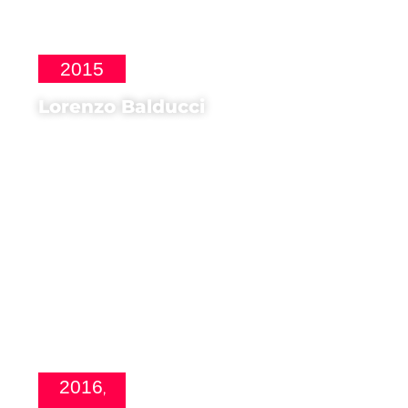
2015
Lorenzo Balducci
Attore di
Io Don Giovanni
2016
,