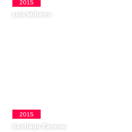
2015
Luis Miñarro
Regista di
Stella Cadente
2015
Santiago Zannou