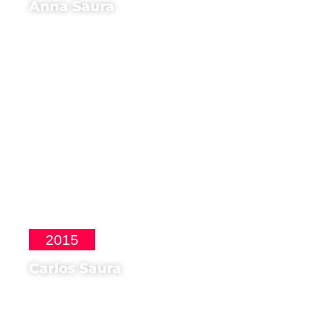
Anna Saura
Attrice di
Io Don Giovanni
2015
Carlos Saura
Ospite d'onore di
CinemaSpagna a Roma