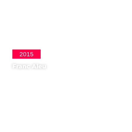
2015
Franc Aleu
Regista di
El somni del celler de Can
Roca