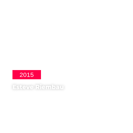
2015
Esteve Riembau
Ospite d'onore di
Mostra del cinema catalano a
Torino