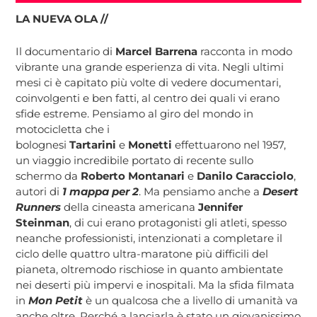
LA NUEVA OLA //
Il documentario di
Marcel Barrena
racconta in modo
vibrante una grande esperienza di vita. Negli ultimi
mesi ci è capitato più volte di vedere documentari,
coinvolgenti e ben fatti, al centro dei quali vi erano
sfide estreme. Pensiamo al giro del mondo in
motocicletta che i
bolognesi
Tartarini
e
Monetti
effettuarono nel 1957,
un viaggio incredibile portato di recente sullo
schermo da
Roberto Montanari
e
Danilo Caracciolo
,
autori di
1 mappa per 2
. Ma pensiamo anche a
Desert
Runners
della cineasta americana
Jennifer
Steinman
, di cui erano protagonisti gli atleti, spesso
neanche professionisti, intenzionati a completare il
ciclo delle quattro ultra-maratone più difficili del
pianeta, oltremodo rischiose in quanto ambientate
nei deserti più impervi e inospitali. Ma la sfida filmata
in
Mon Petit
è un qualcosa che a livello di umanità va
anche oltre. Perché a lanciarla è stato un giovanissimo