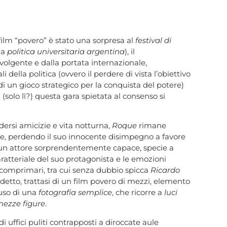
film “povero” è stato una sorpresa al
festival di
la
politica universitaria argentina
), il
nvolgente e dalla portata internazionale,
i della politica (ovvero il perdere di vista l’obiettivo
i un gioco strategico per la conquista del potere)
solo lì?) questa gara spietata al consenso si
ersi amicizie e vita notturna,
Roque
rimane
ere, perdendo il suo innocente disimpegno a favore
a un attore sorprendentemente capace, specie a
ratteriale del suo protagonista e le emozioni
i comprimari, tra cui senza dubbio spicca
Ricardo
detto, trattasi di un film povero di mezzi, elemento
’uso di una
fotografia semplice
, che ricorre a
luci
ezze figure
.
 di uffici puliti contrapposti a diroccate aule