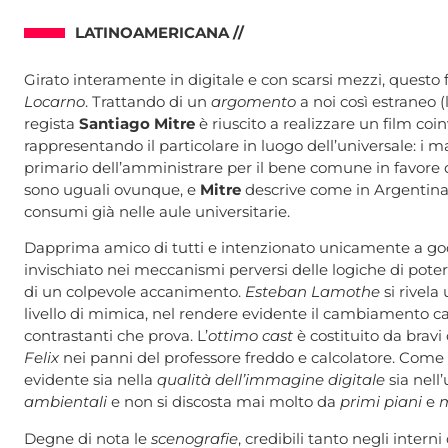
LATINOAMERICANA //
Girato interamente in digitale e con scarsi mezzi, questo 
Locarno
. Trattando di un
argomento
a noi così estraneo (
regista
Santiago Mitre
è riuscito a realizzare un film coi
rappresentando il particolare in luogo dell’universale: i mal
primario dell’amministrare per il bene comune in favore d
sono uguali ovunque, e
Mitre
descrive come in Argentina (
consumi già nelle aule universitarie.
Dapprima amico di tutti e intenzionato unicamente a god
invischiato nei meccanismi perversi delle logiche di pot
di un colpevole accanimento.
Esteban Lamothe
si rivel
livello di mimica, nel rendere evidente il cambiamento ca
contrastanti che prova. L’
ottimo cast
è costituito da brav
Felix
nei panni del professore freddo e calcolatore. Come 
evidente sia nella
qualità dell’immagine digitale
sia nell
ambientali
e non si discosta mai molto da
primi piani
e
m
Degne di nota le
scenografie
, credibili tanto negli interni