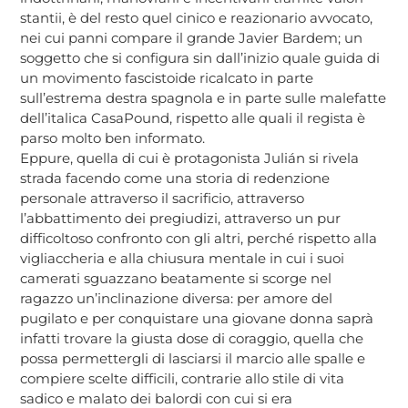
stantii, è del resto quel cinico e reazionario avvocato,
nei cui panni compare il grande Javier Bardem; un
soggetto che si configura sin dall’inizio quale guida di
un movimento fascistoide ricalcato in parte
sull’estrema destra spagnola e in parte sulle malefatte
dell’italica CasaPound, rispetto alle quali il regista è
parso molto ben informato.
Eppure, quella di cui è protagonista Julián si rivela
strada facendo come una storia di redenzione
personale attraverso il sacrificio, attraverso
l’abbattimento dei pregiudizi, attraverso un pur
difficoltoso confronto con gli altri, perché rispetto alla
vigliaccheria e alla chiusura mentale in cui i suoi
camerati sguazzano beatamente si scorge nel
ragazzo un’inclinazione diversa: per amore del
pugilato e per conquistare una giovane donna saprà
infatti trovare la giusta dose di coraggio, quella che
possa permettergli di lasciarsi il marcio alle spalle e
compiere scelte difficili, contrarie allo stile di vita
sadico e malato dei balordi con cui si era