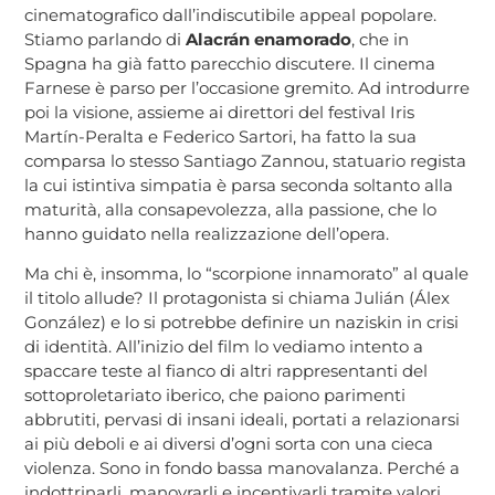
cinematografico dall’indiscutibile appeal popolare.
Stiamo parlando di
Alacrán enamorado
, che in
Spagna ha già fatto parecchio discutere. Il cinema
Farnese è parso per l’occasione gremito. Ad introdurre
poi la visione, assieme ai direttori del festival Iris
Martín-Peralta e Federico Sartori, ha fatto la sua
comparsa lo stesso Santiago Zannou, statuario regista
la cui istintiva simpatia è parsa seconda soltanto alla
maturità, alla consapevolezza, alla passione, che lo
hanno guidato nella realizzazione dell’opera.
Ma chi è, insomma, lo “scorpione innamorato” al quale
il titolo allude? Il protagonista si chiama Julián (Álex
González) e lo si potrebbe definire un naziskin in crisi
di identità. All’inizio del film lo vediamo intento a
spaccare teste al fianco di altri rappresentanti del
sottoproletariato iberico, che paiono parimenti
abbrutiti, pervasi di insani ideali, portati a relazionarsi
ai più deboli e ai diversi d’ogni sorta con una cieca
violenza. Sono in fondo bassa manovalanza. Perché a
indottrinarli, manovrarli e incentivarli tramite valori