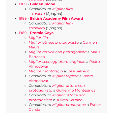
1989
-
Golden Globe
Candidatura
Miglior film
straniero
(
Spagna
)
1989
-
British Academy Film Award
Candidatura
Miglior film
straniero
(
Spagna
)
1989
-
Premio Goya
Miglior film
Miglior attrice protagonista
a
Carmen
Maura
Miglior attrice non protagonista
a
María
Barranco
Miglior sceneggiatura originale
a
Pedro
Almodóvar
Miglior montaggio
a
Josè Salcedo
Candidatura
Miglior regista
a
Pedro
Almodóvar
Candidatura
Miglior attore non
protagonista
a
Guillermo Montesinos
Candidatura
Miglior attrice non
protagonista
a
Julieta Serrano
Candidatura
Miglior produzione
a
Esther
García