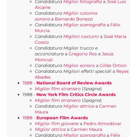
Candidatura
Miglior fotografia
a
José Luis
Alcaine
Candidatura
Miglior colonna
sonora
a
Bernardo Bonezzi
Candidatura
Miglior scenografia
a
Félix
Murcia
Candidatura
Migliori costumi
a
José María
Cossío
Candidatura Miglior trucco e
acconciatura
a
Gregorio Ros
e
Jesús
Moncusi
Candidatura
Miglior sonoro
a
Gilles Ortion
Candidatura Migliori effetti speciali
a
Reyes
Abades
1988
-
National Board of Review Awards
Miglior film straniero
(
Spagna
)
1988 -
New York Film Critics Circle Awards
Miglior film straniero
(
Spagna
)
Candidatura
Miglior attrice
a
Carmen
Maura
1988
-
European Film Awards
Miglior film giovane
a
Pedro Almodóvar
Miglior attrice
a
Carmen Maura
Candidatura
Miglior scenografia
a
Félix