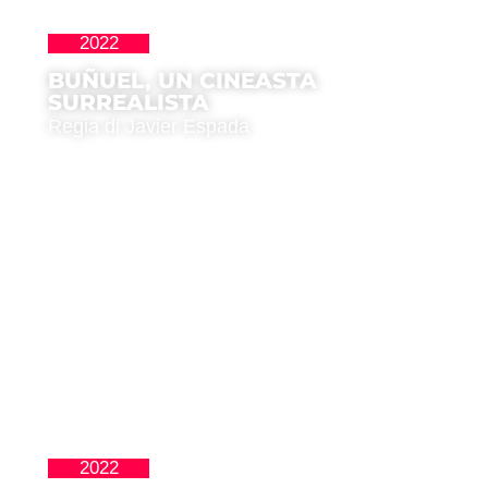
2022
,
La Nueva Ola
Premio del Pubblico
BUÑUEL, UN CINEASTA
SURREALISTA
Regia di Javier Espada
2022
Latinoamericana