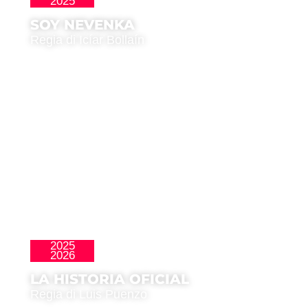
2025
La Nueva Ola
SOY NEVENKA
Regia di Icíar Bollaín
2025
Clásicos
2026
LA HISTORIA OFICIAL
Regia di Luis Puenzo