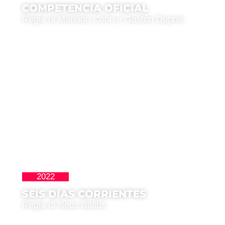
COMPETENCIA OFICIAL
Regia di Mariano Cohn e Gastón Duprat
2022
La Nueva Ola
SEIS DÍAS CORRIENTES
Regia di Neus Ballús