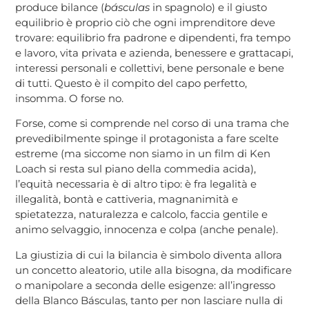
produce bilance (
básculas
in spagnolo) e il giusto
equilibrio è proprio ciò che ogni imprenditore deve
trovare: equilibrio fra padrone e dipendenti, fra tempo
e lavoro, vita privata e azienda, benessere e grattacapi,
interessi personali e collettivi, bene personale e bene
di tutti. Questo è il compito del capo perfetto,
insomma. O forse no.
Forse, come si comprende nel corso di una trama che
prevedibilmente spinge il protagonista a fare scelte
estreme (ma siccome non siamo in un film di Ken
Loach si resta sul piano della commedia acida),
l’equità necessaria è di altro tipo: è fra legalità e
illegalità, bontà e cattiveria, magnanimità e
spietatezza, naturalezza e calcolo, faccia gentile e
animo selvaggio, innocenza e colpa (anche penale).
La giustizia di cui la bilancia è simbolo diventa allora
un concetto aleatorio, utile alla bisogna, da modificare
o manipolare a seconda delle esigenze: all’ingresso
della Blanco Básculas, tanto per non lasciare nulla di