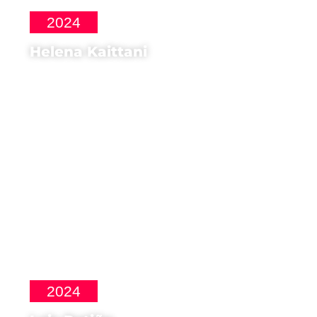
2024
Helena Kaittani
Attrice di
La Singla
2024