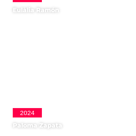
Eulàlia Ramón
Regista di
Cuentas Divinas
2024
Paloma Zapata
Regista di