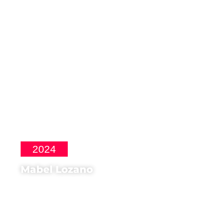
La Singla
2024
Mabel Lozano
Regista di
Ava