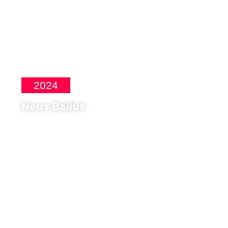
2024
Neus Ballús
Regista di
Blow!