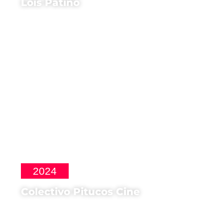
Lois Patiño
Regista di
Samsara
2024
Colectivo Pitucos Cine
Registi di
Retrato de un amanecer