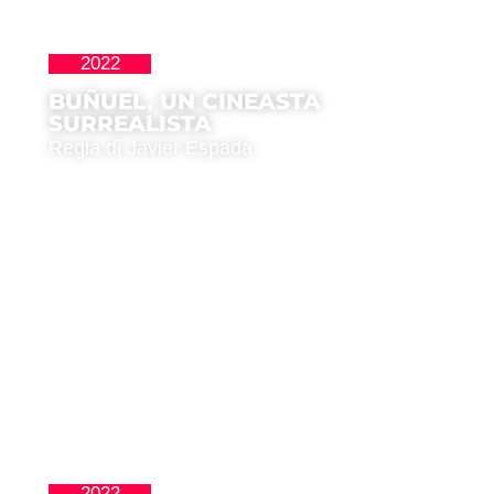
2022
,
La Nueva Ola
Premio del Pubblico
BUÑUEL, UN CINEASTA
SURREALISTA
Regia di Javier Espada
2022