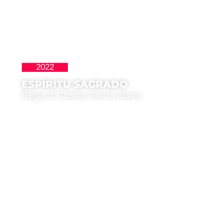
2022
,
La Nueva Ola
Premio del Pubblico
ESPÍRITU SAGRADO
Regia di Chema García Ibarra