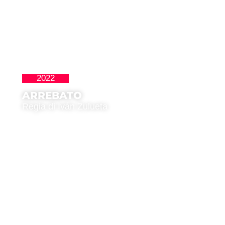
2022
,
Homenajes
Movida Madrileña
ARREBATO
Regia di Iván Zulueta