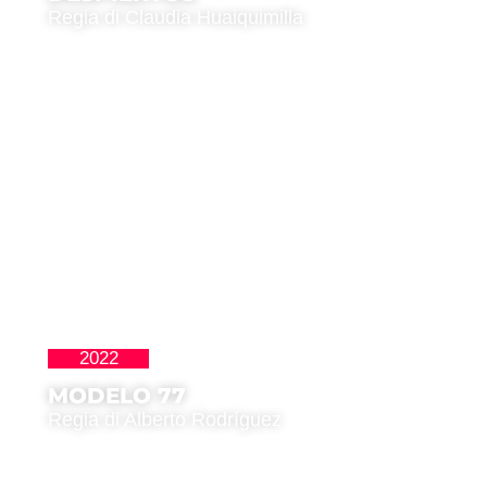
Regia di Claudia Huaiquimilla
2022
,
La Nueva Ola
Premio del Pubblico
MODELO 77
Regia di Alberto Rodríguez