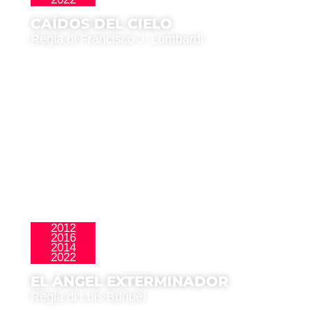
Clásicos
CAÍDOS DEL CIELO
Regia di Francisco J. Lombardi
2012
2016
,
Clásicos
Homenajes
2014
2022
EL ÁNGEL EXTERMINADOR
Regia di Luis Buñuel