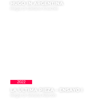
HUGO IN ARGENTINA
Regia di Stefano Knuchel
2022
Latinoamericana
LA ÚLTIMA PIEZA – ENSAYO I
Regia di Silvana Alarcón