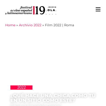
Home
»
Archivio 2022
»
Film 2022 | Roma
2022
,
Homenajes
Movida Madrileña
¿QUÉ HACE UNA CHICA COMO TÚ
EN UN SITIO COMO ESTE?
Regia di Fernando Colomo