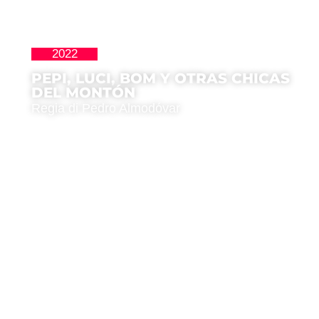
2022
,
Homenajes
Movida Madrileña
PEPI, LUCI, BOM Y OTRAS CHICAS
DEL MONTÓN
Regia di Pedro Almodóvar