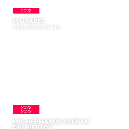
2022
La Nueva Ola
MAIXABEL
Regia di Icíar Bollaín
2022
,
Latinoamericana
Premio del Pubblico
2023
MIS HERMANOS SUEÑAN
DESPIERTOS