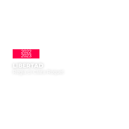
2022
,
La Nueva Ola
Premio del Pubblico
2023
LIBERTAD
Regia di Clara Roquet