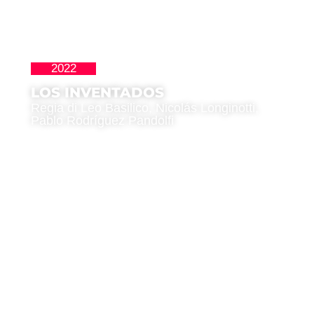
2022
,
Latinoamericana
Premio del Pubblico
LOS INVENTADOS
Regia di Leo Basilico, Nicolás Longinotti,
Pablo Rodríguez Pandolfi