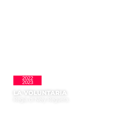
2022
,
,
La Nueva Ola
Premio del Pubblico
2023
Público Joven
LA VOLUNTARIA
Regia di Nely Reguera