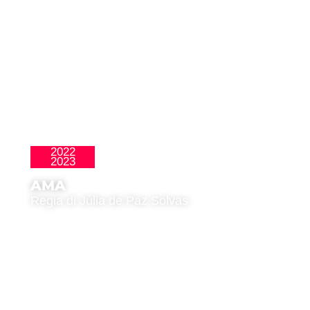
2022
,
La Nueva Ola
Premio del Pubblico
2023
AMA
Regia di Júlia de Paz Solvas