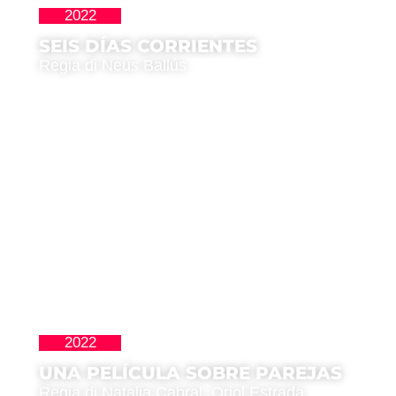
2022
La Nueva Ola
SEIS DÍAS CORRIENTES
Regia di Neus Ballús
2022
,
Latinoamericana
Premio del Pubblico
UNA PELÍCULA SOBRE PAREJAS
Regia di Natalia Cabral, Oriol Estrada