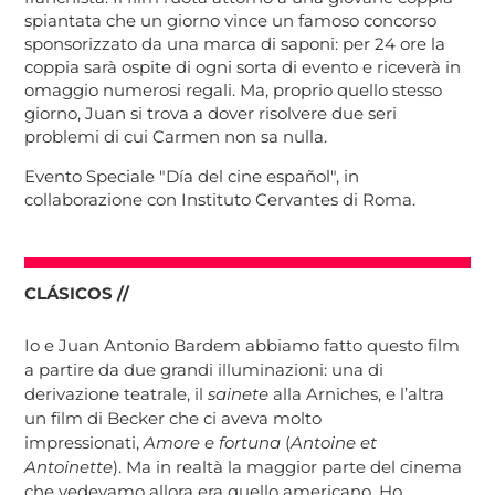
spiantata che un giorno vince un famoso concorso
sponsorizzato da una marca di saponi: per 24 ore la
coppia sarà ospite di ogni sorta di evento e riceverà in
omaggio numerosi regali. Ma, proprio quello stesso
giorno, Juan si trova a dover risolvere due seri
problemi di cui Carmen non sa nulla.
Evento Speciale "Día del cine español", in
collaborazione con Instituto Cervantes di Roma.
CLÁSICOS //
Io e Juan Antonio Bardem abbiamo fatto questo film
a partire da due grandi illuminazioni: una di
derivazione teatrale, il
sainete
alla Arniches, e l’altra
un film di Becker che ci aveva molto
impressionati,
Amore e fortuna
(
Antoine et
Antoinette
). Ma in realtà la maggior parte del cinema
che vedevamo allora era quello americano. Ho