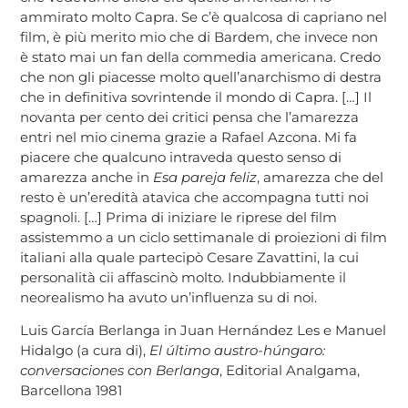
ammirato molto Capra. Se c’è qualcosa di capriano nel
film, è più merito mio che di Bardem, che invece non
è stato mai un fan della commedia americana. Credo
che non gli piacesse molto quell’anarchismo di destra
che in definitiva sovrintende il mondo di Capra. […] Il
novanta per cento dei critici pensa che l’amarezza
entri nel mio cinema grazie a Rafael Azcona. Mi fa
piacere che qualcuno intraveda questo senso di
amarezza anche in
Esa pareja feliz
, amarezza che del
resto è un’eredità atavica che accompagna tutti noi
spagnoli. […] Prima di iniziare le riprese del film
assistemmo a un ciclo settimanale di proiezioni di film
italiani alla quale partecipò Cesare Zavattini, la cui
personalità cii affascinò molto. Indubbiamente il
neorealismo ha avuto un’influenza su di noi.
Luis García Berlanga in Juan Hernández Les e Manuel
Hidalgo (a cura di),
El último austro-húngaro:
conversaciones con Berlanga
, Editorial Analgama,
Barcellona 1981