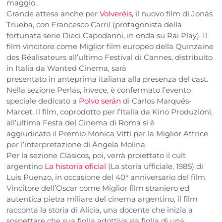
maggio.
Grande attesa anche per
Volveréis
, il nuovo film di Jonás
Trueba, con Francesco Carril (protagonista della
fortunata serie Dieci Capodanni, in onda su Rai Play). Il
film vincitore come Miglior film europeo della Quinzaine
des Réalisateurs all’ultimo Festival di Cannes, distribuito
in Italia da Wanted Cinema, sarà
presentato in anteprima italiana alla presenza del cast.
Nella sezione Perlas, invece, è confermato l’evento
speciale dedicato a
Polvo serán
di Carlos Marqués-
Marcet. Il film, coprodotto per l’Italia da Kino Produzioni,
all’ultima Festa del Cinema di Roma si è
aggiudicato il Premio Monica Vitti per la Miglior Attrice
per l’interpretazione di Ángela Molina.
Per la sezione Clásicos, poi, verrà proiettato il cult
argentino
La historia oficial
(La storia ufficiale, 1985) di
Luis Puenzo, in occasione del 40° anniversario del film.
Vincitore dell’Oscar come Miglior film straniero ed
autentica pietra miliare del cinema argentino, il film
racconta la storia di Alicia, una docente che inizia a
sospettare che sua figlia adottiva sia figlia di una