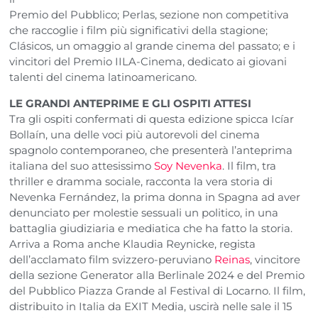
Premio del Pubblico; Perlas, sezione non competitiva
che raccoglie i film più significativi della stagione;
Clásicos, un omaggio al grande cinema del passato; e i
vincitori del Premio IILA-Cinema, dedicato ai giovani
talenti del cinema latinoamericano.
LE GRANDI ANTEPRIME E GLI OSPITI ATTESI
Tra gli ospiti confermati di questa edizione spicca Icíar
Bollaín, una delle voci più autorevoli del cinema
spagnolo contemporaneo, che presenterà l’anteprima
italiana del suo attesissimo
Soy Nevenka
. Il film, tra
thriller e dramma sociale, racconta la vera storia di
Nevenka Fernández, la prima donna in Spagna ad aver
denunciato per molestie sessuali un politico, in una
battaglia giudiziaria e mediatica che ha fatto la storia.
Arriva a Roma anche Klaudia Reynicke, regista
dell’acclamato film svizzero-peruviano
Reinas
, vincitore
della sezione Generator alla Berlinale 2024 e del Premio
del Pubblico Piazza Grande al Festival di Locarno. Il film,
distribuito in Italia da EXIT Media, uscirà nelle sale il 15