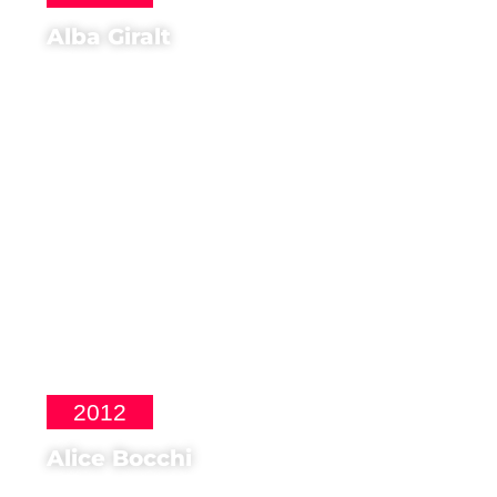
Alba Giralt
Regista di
Puzzled Love
2012
Alice Bocchi
Attrice di