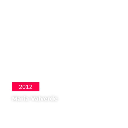
Open 24h
2012
Maria Valverde
Attrice di
Madrid 1987