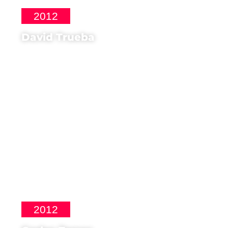
2012
David Trueba
Regista di
Madrid 1987
2012