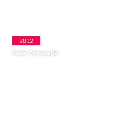
2012
José Coronado
Attore di
No habrà paz para los
malvados