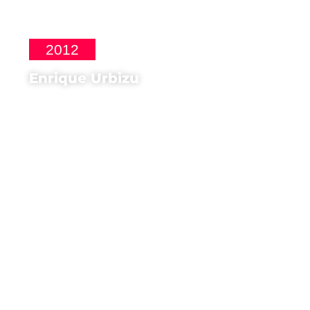
2012
Enrique Urbizu
Regista di
No habrà paz para los
malvados