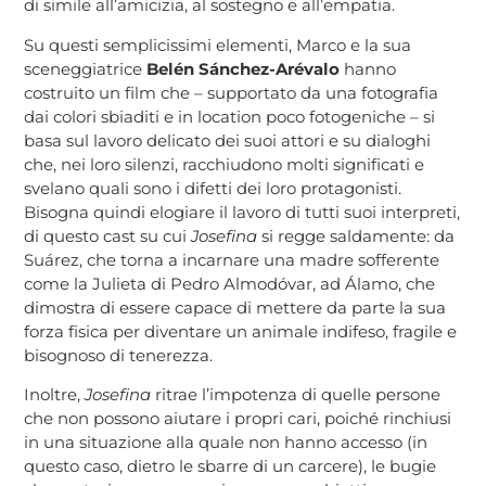
di simile all’amicizia, al sostegno e all’empatia.
Su questi semplicissimi elementi, Marco e la sua
sceneggiatrice
Belén Sánchez-Arévalo
hanno
costruito un film che – supportato da una fotografia
dai colori sbiaditi e in location poco fotogeniche – si
basa sul lavoro delicato dei suoi attori e su dialoghi
che, nei loro silenzi, racchiudono molti significati e
svelano quali sono i difetti dei loro protagonisti.
Bisogna quindi elogiare il lavoro di tutti suoi interpreti,
di questo cast su cui
Josefina
si regge saldamente: da
Suárez, che torna a incarnare una madre sofferente
come la Julieta di Pedro Almodóvar, ad Álamo, che
dimostra di essere capace di mettere da parte la sua
forza fisica per diventare un animale indifeso, fragile e
bisognoso di tenerezza.
Inoltre,
Josefina
ritrae l’impotenza di quelle persone
che non possono aiutare i propri cari, poiché rinchiusi
in una situazione alla quale non hanno accesso (in
questo caso, dietro le sbarre di un carcere), le bugie