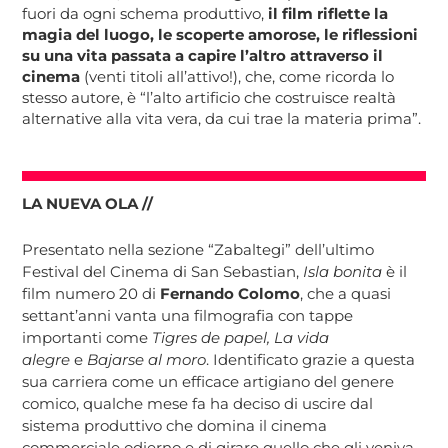
fuori da ogni schema produttivo,
il film riflette la
magia del luogo, le scoperte amorose, le riflessioni
su una vita passata a capire l’altro attraverso il
cinema
(venti titoli all’attivo!), che, come ricorda lo
stesso autore, è “l’alto artificio che costruisce realtà
alternative alla vita vera, da cui trae la materia prima”.
LA NUEVA OLA //
Presentato nella sezione “Zabaltegi” dell’ultimo
Festival del Cinema di San Sebastian,
Isla bonita
è il
film numero 20 di
Fernando Colomo
, che a quasi
settant’anni vanta una filmografia con tappe
importanti come
Tigres de papel, La vida
alegre
e
Bajarse al moro
. Identificato grazie a questa
sua carriera come un efficace artigiano del genere
comico, qualche mese fa ha deciso di uscire dal
sistema produttivo che domina il cinema
commerciale odierno e di girare quello che gli veniva