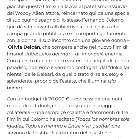
giacché questo film si riallaccia al patetismo assurdo
del Woody Allen attore, reincarnato qui da una specie
di suo cugino spagnolo: lo stesso Fernando Colomo,
que dà vita davanti all’obiettivo a un cineasta che
campa girando pubblicità e si comporta goffamente
con le donne. Il suo incontro con una giovane donna –
Olivia Delcán
, che compare anche nel nuovo film di
Imanol Uribe:
Lejos del mar
– gli infonderà energia.
Con questo duo dinamico visiteremo angoli di questo
paradiso, rideremo e verremo contagiati dal “dolce far
niente” delle Baleari, da quello stato di relax, sexy e
splendente, proprio dell’estate, che illumina
Isla
bonita
.
Con un budget di 70.000 € – concessi da una nota
marca di soft drink, che è quasi un personaggio
collaterale – una semplice scaletta e frammenti di tre
film in cui Colomo ha recitato (
Todos los hombres sois
iguales, Todo es mentira
e
Entre vivir y soñar
) che
servono da flashback illustratori del disastroso