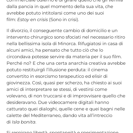
dalla pancia in quel momento della sua vita, che
avrebbe potuto intitolarsi come uno dei suoi
film:
Estoy en crisis
(Sono in crisi).
Il divorzio, il conseguente cambio di domicilio e un
intervento chirurgico sono sfociati nel necessario ritiro
nella bellissima isola di Minorca. Rifugiatosi in casa di
alcuni amici, ha pensato che tutto ciò che lo
circondava potesse servire da materia per il suo film.
Perché no? E che una certa anarchia creativa avrebbe
potuto restituirgli l’illusione perduta: il cinema
convertito in esorcismo terapeutico ed elisir di
giovinezza. Così, quasi per scherzo, ha chiesto ai suoi
amici di interpretare se stessi, di vestirsi come
volevano, di non truccarsi e di improvvisare quello che
desideravano. Due videocamere digitali hanno
catturato quei dialoghi, quelle cene e quei bagni nelle
calette del Mediterraneo, dando vita all’intreccio
di
Isla bonita
.
Si respirano libertà, spontaneità e sperimentazione