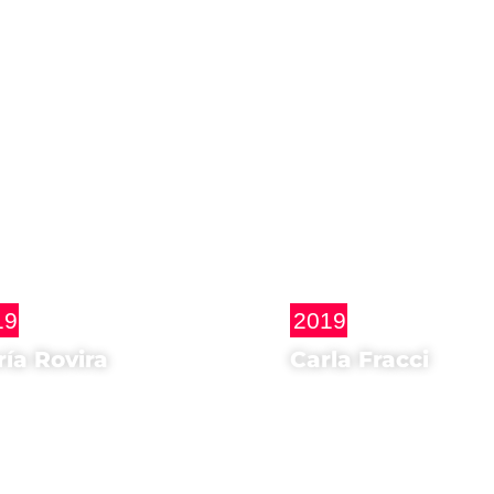
19
2019
ía Rovira
Carla Fracci
ografa di
Ospite d'onore di
i
Yuli