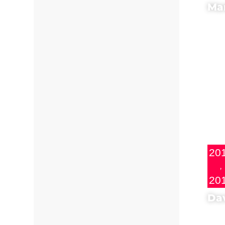
Ma
Regi
El
20
,
20
Da
Regi
La