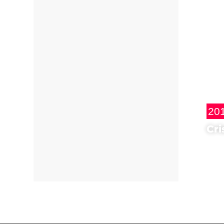
20
Cri
Regi
Mu