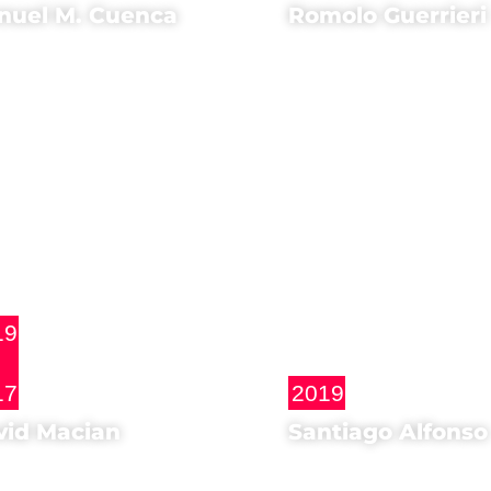
nuel M. Cuenca
Romolo Guerrieri
sta di
Ospite d'onore di
 Autor
Goodbye Ring
19
17
2019
vid Macian
Santiago Alfonso
sta di
Attore di
 mano invisible
Yuli