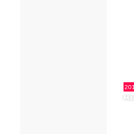
20
Mar
Core
Yul