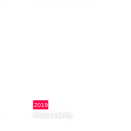
Produttore di
Alberto García-Alix:
o
La línea de sombra
2019
Paul Laverty
Sceneggiatore di
Yuli