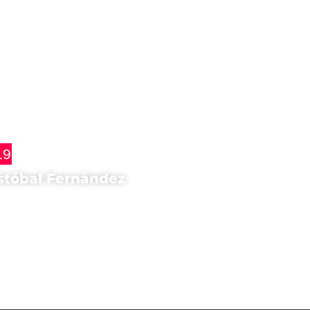
19
stóbal Fernández
sta di
dar La Piel