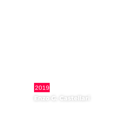
2019
Enzo G. Castellari
Ospite d'onore di
Goodbye Ringo