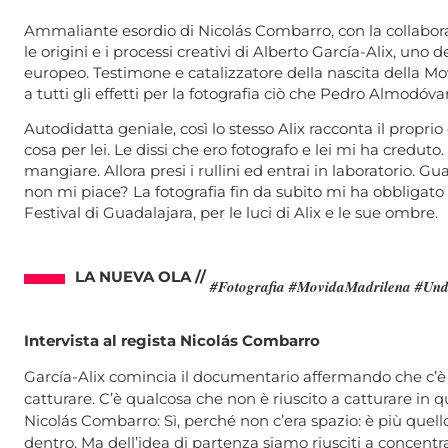
Ammaliante esordio di Nicolás Combarro, con la collabo
le origini e i processi creativi di Alberto García-Alix, uno
europeo. Testimone e catalizzatore della nascita della Mov
a tutti gli effetti per la fotografia ciò che Pedro Almodóva
Autodidatta geniale, così lo stesso Alix racconta il propr
cosa per lei. Le dissi che ero fotografo e lei mi ha creduto.
mangiare. Allora presi i rullini ed entrai in laboratorio.
non mi piace? La fotografia fin da subito mi ha obbligato 
Festival di Guadalajara, per le luci di Alix e le sue ombre.
LA NUEVA OLA //
#Fotografia #MovidaMadrilena #Und
Intervista al regista Nicolás Combarro
García-Alix comincia il documentario affermando che c’è 
catturare. C’è qualcosa che non è riuscito a catturare in q
Nicolás Combarro: Sì, perché non c’era spazio: è più quello
dentro. Ma dell’idea di partenza siamo riusciti a concentra