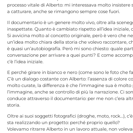
processo vitale di Alberto: mi interessava molto insistere 
a catturare, anche se rimangono sempre cose fuori.
Il documentario è un genere molto vivo, oltre alla sceneggia
inaspettate. Quanto è cambiato rispetto all’idea iniziale, o 
Si avvicina molto al concetto originale, però è vero che 
un’idea molto chiara della storia che volevo raccontare, c
è quasi un’autobiografía. Però mi sono chiesto: quale par
conversazione per arrivare a quei punti? E come accompa
c’è l’idea iniziale.
E perché girare in bianco e nero (come sono le foto che fa
C’è un dialogo costante con Alberto: l’assenza di colore c
molto curate, la differenza è che l’immagine sua è molto p
l’immagine, anche se controllo di più la narrazione. Ci son
conduce attraverso il documentario: per me non c’era altro
storia.
Oltre ai suoi soggetti fotografici (droghe, moto, rock…), c
sta realizzando un progetto: perché proprio quello?
Volevamo ritrarre Alberto in un lavoro attuale, non voleva