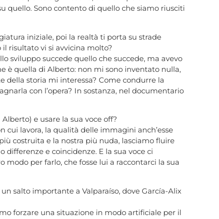
su quello. Sono contento di quello che siamo riusciti
tura iniziale, poi la realtà ti porta su strade
il risultato vi si avvicina molto?
nello sviluppo succede quello che succede, ma avevo
he è quella di Alberto: non mi sono inventato nulla,
te della storia mi interessa? Come condurre la
gnarla con l’opera? In sostanza, nel documentario
 Alberto) e usare la sua voce off?
on cui lavora, la qualità delle immagini anch’esse
iù costruita e la nostra più nuda, lasciamo fluire
o differenze e coincidenze. E la sua voce ci
 modo per farlo, che fosse lui a raccontarci la sua
’è un salto importante a Valparaíso, dove García-Alix
mo forzare una situazione in modo artificiale per il