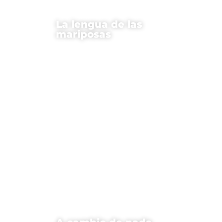
La lengua de las
mariposas