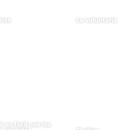
inas
La voluntaria
ir es fácil con los