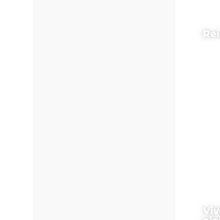
Re
Viv