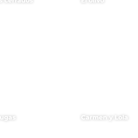
s cerrados
El olivo
rugas
Carmen y Lola