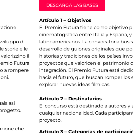
DESCARGA LAS BASES
Artículo 1 – Objetivos
orazione
El Premio Futura tiene como objetivo p
cinematográfica entre Italia y España, y e
 sviluppo di
latinoamericanos. La convocatoria busca 
e storie e le
desarrollo de guiones originales que pon
valorizzino il
historias y tradiciones de los países in
Premio Futura
proyectos que valoricen el patrimonio
no a rompere
integración. El Premio Futura está ded
oni.
hacia el futuro, que buscan romper los
explorar nuevas ideas fílmicas.
Artículo 2 – Destinatarios
alsiasi
El concurso está destinado a autores y
progetto.
cualquier nacionalidad. Cada participan
proyecto.
inzione che
Artículo 3 – Categorías de participaci