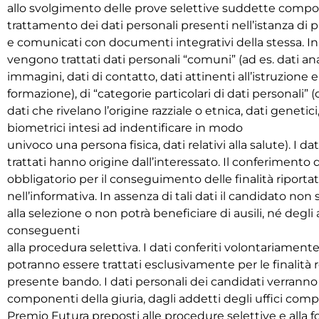
allo svolgimento delle prove selettive suddette compor
trattamento dei dati personali presenti nell’istanza di 
e comunicati con documenti integrativi della stessa. In 
vengono trattati dati personali “comuni” (ad es. dati ana
immagini, dati di contatto, dati attinenti all’istruzione e 
formazione), di “categorie particolari di dati personali” 
dati che rivelano l’origine razziale o etnica, dati genetici
biometrici intesi ad indentificare in modo
univoco una persona fisica, dati relativi alla salute). I da
trattati hanno origine dall’interessato. Il conferimento d
obbligatorio per il conseguimento delle finalità riporta
nell’informativa. In assenza di tali dati il candidato n
alla selezione o non potrà beneficiare di ausili, né degli 
conseguenti
alla procedura selettiva. I dati conferiti volontariament
potranno essere trattati esclusivamente per le finalità r
presente bando. I dati personali dei candidati verranno 
componenti della giuria, dagli addetti degli uffici comp
Premio Futura preposti alle procedure selettive e alla 