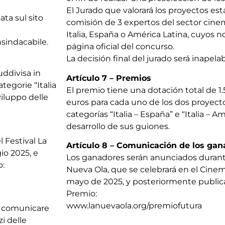
El Jurado que valorará los proyectos e
ata sul sito
comisión de 3 expertos del sector cin
Italia, España o América Latina, cuyos 
nsindacabile.
página oficial del concurso.
La decisión final del jurado será inapelab
uddivisa in
Artículo 7 – Premios
tegorie “Italia
El premio tiene una dotación total de 1.
viluppo delle
euros para cada uno de los dos proyect
categorías “Italia – España” e “Italia – 
desarrollo de sus guiones.
l Festival La
Artículo 8 – Comunicación de los ga
io 2025, e
Los ganadores serán anunciados durante 
o:
Nueva Ola, que se celebrará en el Cinem
mayo de 2025, y posteriormente publicad
Premio:
www.lanuevaola.org/premiofutura
di comunicare
i delle