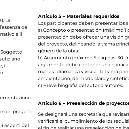
Artículo 5 – Materiales requeridos
). La
Los participantes deben presentar los
l’essenza del
a) Concepto o presentación (máximo 1 pá
rativo e il
presentación debe ofrecer una visión g
del proyecto, delineando la trama princip
género de la obra.
l Soggetto
b) Argumento (máximo 5 páginas, 30 lín
sul piano
argumento debe contener una narración
, i
manera dramática y visual, la trama princ
o.
ambientación, de modo claro y sintético
c) Breve biografía del autor o autores.
documentazione
Artículo 6 – Preselección de proyecto
ne dei progetti
Se designará una secretaría que revisar
verificará el cumplimiento de los requi
3 esperti del
el fin de realizar una preselección de lo