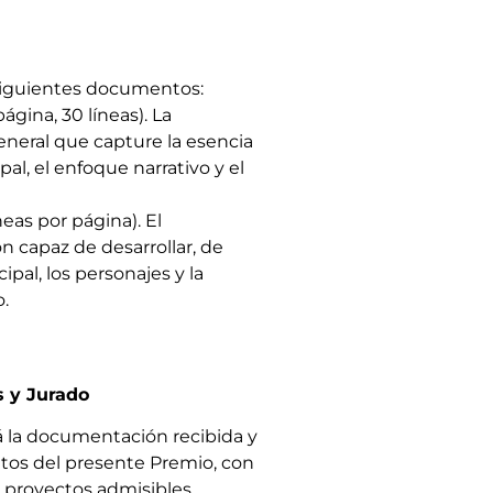
 siguientes documentos:
gina, 30 líneas). La
eneral que capture la esencia
al, el enfoque narrativo y el
eas por página). El
 capaz de desarrollar, de
ipal, los personajes y la
.
s y Jurado
á la documentación recibida y
sitos del presente Premio, con
s proyectos admisibles.