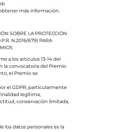
web
obtener más información.
CIÓN SOBRE LA PROTECCIÓN
.P.R. N.2016/679) PARA
EMIOS
e a los artículos 13-14 del
 en la convocatoria del Premio
to, el Premio se
 por el GDPR, particularmente
finalidad legítima,
ctitud, conservación limitada,
os datos personales es la