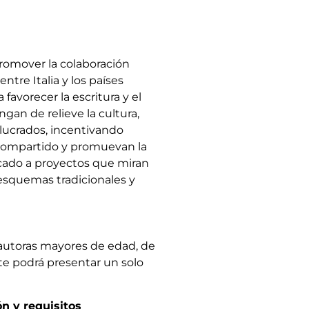
romover la colaboración
ntre Italia y los países
favorecer la escritura y el
gan de relieve la cultura,
volucrados, incentivando
 compartido y promuevan la
icado a proyectos que miran
 esquemas tradicionales y
 autoras mayores de edad, de
te podrá presentar un solo
ón y requisitos