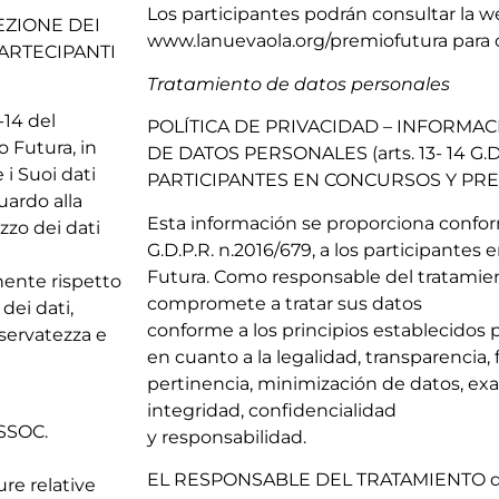
Los participantes podrán consultar la 
EZIONE DEI
www.lanuevaola.org/premiofutura para 
 PARTECIPANTI
Tratamiento de datos personales
-14 del
POLÍTICA DE PRIVACIDAD – INFORMA
o Futura, in
DE DATOS PERSONALES (arts. 13- 14 G.D
 i Suoi dati
PARTICIPANTES EN CONCURSOS Y PR
uardo alla
Esta información se proporciona conform
izzo dei dati
G.D.P.R. n.2016/679, a los participantes
Futura. Como responsable del tratamien
inente rispetto
compromete a tratar sus datos
dei dati,
conforme a los principios establecidos
iservatezza e
en cuanto a la legalidad, transparencia, 
pertinencia, minimización de datos, exa
integridad, confidencialidad
ASSOC.
y responsabilidad.
EL RESPONSABLE DEL TRATAMIENTO de l
re relative