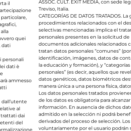
ASSOC. CULT. EXIT MEDIA, con sede legal 
ta il
Treviso, Italia.
partecipazione
CATEGORÍAS DE DATOS TRATADOS. La ge
particolare,
procedimientos relacionados con el des
grafici,
selectivas mencionadas implica el trat
alla
personales presentes en la solicitud de 
(ovvero quei
documentos adicionales relacionados co
, dati
tratan datos personales “comunes” (por
identificación, imágenes, datos de cont
ti personali
la educación y formación), y “categorías
ei dati è
personales” (es decir, aquellos que revel
te
datos genéticos, datos biométricos dest
on sarà ammesso
manera única a una persona física, datos 
atti
Los datos personales tratados provienen
de los datos es obligatoria para alcanzar
e dall’utente
información. En ausencia de dichos dato
elative al
admitido en la selección ni podrá benefi
trattati dai
derivados del proceso de selección. Lo
etenti del
voluntariamente por el usuario podrán 
formalizzazione