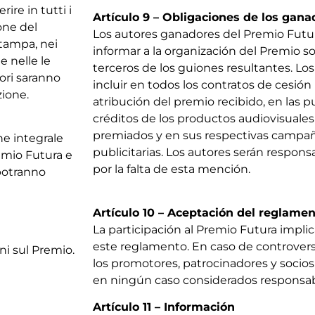
ire in tutti i
Artículo 9 – Obligaciones de los gana
one del
Los autores ganadores del Premio Futur
stampa, nei
informar a la organización del Premio s
 e nelle le
terceros de los guiones resultantes. L
ori saranno
incluir en todos los contratos de cesión
zione.
atribución del premio recibido, en las p
créditos de los productos audiovisuales
premiados y en sus respectivas campa
ne integrale
publicitarias. Los autores serán respon
emio Futura e
por la falta de esta mención.
 potranno
Artículo 10 – Aceptación del reglame
La participación al Premio Futura implic
este reglamento. En caso de controversi
i sul Premio.
los promotores, patrocinadores y socios
en ningún caso considerados responsab
Artículo 11 – Información