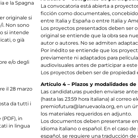
ia e la Spagna
La convocatoria está abierta a proyecto
ficción como documentales, concebido
er originale si
entre Italia y España o entre Italia y Amé
e/i. Non sono
Los proyectos presentados deben ser ori
o si intende
original se entiende que la obra sea nu
ati, o già
autor o autores. No se admiten adaptac
Por inédito se entiende que los proyec
previamente ni adaptados para película
ore e/o degli
audiovisuales antes de participar a este
Los proyectos deben ser de propiedad e
Artículo 4 – Plazos y modalidades de 
re il 28 marzo
Las candidaturas pueden enviarse ante
(hasta las 23:59 hora italiana) al correo e
ta da tutti i
premiofutura@lanuevaola.org, en un ún
los materiales requeridos en adjunto.
 (PDF), in
Los documentos deben presentarse en f
ati in lingua
idioma italiano o español. En el caso d
español, se requiere una traducción de co