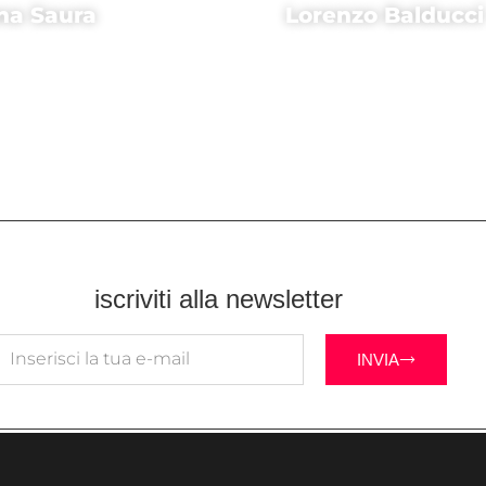
na Saura
Lorenzo Balducci
ice di
Attore di
 Don Giovanni
Io Don Giovan
iscriviti alla newsletter
INVIA