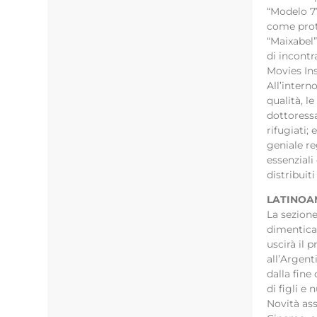
“Modelo 77
come prota
“Maixabel”
di incontr
Movies Ins
All’inter
qualità, l
dottoressa
rifugiati;
geniale re
essenziali
distribuiti
LATINOA
La sezione
dimenticat
uscirà il 
all’Argent
dalla fine
di figli e
Novità ass