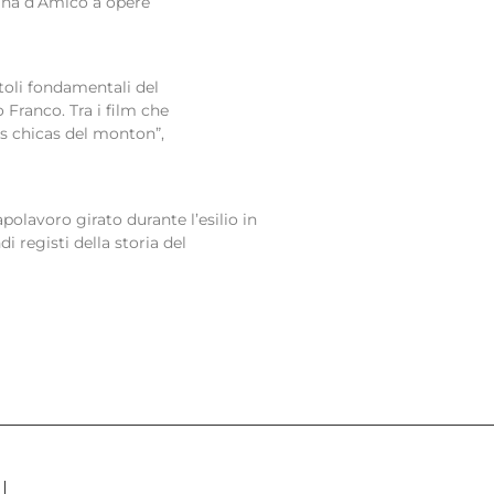
rina d’Amico a opere
toli fondamentali del
 Franco. Tra i film che
as chicas del monton”,
apolavoro girato durante l’esilio in
i registi della storia del