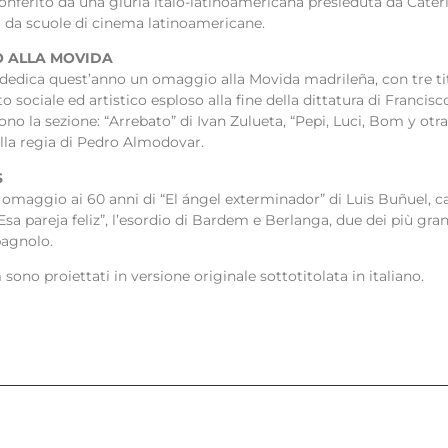
onferito da una giuria italo-latinoamericana presieduta da Cate
i da scuole di cinema latinoamericane.
 ALLA MOVIDA
l dedica quest’anno un omaggio alla Movida madrileña, con tre ti
sociale ed artistico esploso alla fine della dittatura di Francisco
 la sezione: “Arrebato” di Ivan Zulueta, “Pepi, Luci, Bom y otr
alla regia di Pedro Almodovar.
S
li, omaggio ai 60 anni di “El ángel exterminador” di Luis Buñuel, c
Esa pareja feliz”, l’esordio di Bardem e Berlanga, due dei più grand
agnolo.
lm sono proiettati in versione originale sottotitolata in italiano.