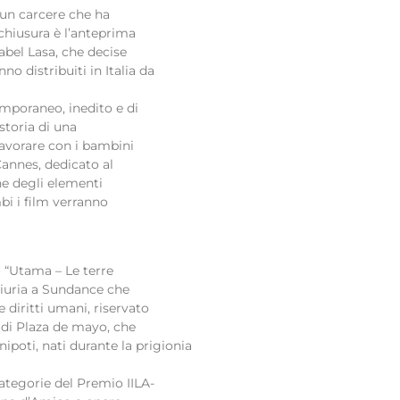
 un carcere che ha
 chiusura è l’anteprima
ixabel Lasa, che decise
no distribuiti in Italia da
mporaneo, inedito e di
storia di una
lavorare con i bambini
Cannes, dedicato al
ne degli elementi
bi i film verranno
o “Utama – Le terre
 Giuria a Sundance che
 diritti umani, riservato
e di Plaza de mayo, che
nipoti, nati durante la prigionia
categorie del Premio IILA-