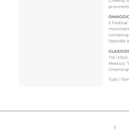
Cinema, c
provinent
OMAGGIO
Il Festiva
movimento 
compongono
l’esordio 
CLASICO
Tra i tito
Messico. “
cinema sp
Tutti i fi