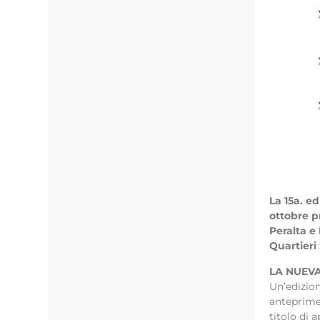
La 15a. e
ottobre p
Peralta e
Quartieri
LA NUEV
Un’edizio
anteprime 
titolo di 