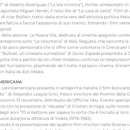
” di Alberto Rodríguez (“La isla mínima”), thriller ambientato in
gonista Miguel Herrán, il noto Rio di “La casa di carta”. Film di
 di Iciar Bollaín, tratto dalla storia vera dell’attivista politica Ma
are faccia a faccia l’assassino di suo marito. Entrambi i film verran
pired.
no della sezione La Nueva Ola, dedicata al cinema spagnolo conte
e anteprime sono “La voluntaria” di Nely Reguera, che racconta la 
 da poco pensionata che si offre come volontaria in Grecia per 
 e “Buñuel, un cineasta surrealista” di Javier Espada presentato a 
gista che a partire da Un chien Andalou continuò la riesplorazio
 del Surrealismo, plasmando da lì tutto il proprio cinema. Entram
 in Italia da Exit Media.
MERICANA
 Latinoamericana presenta in anteprima italiana il film bolivian
e ” di Alejandro Loayza Grisi, fresco vincitore del Premio della
prossimo 13 novembre, distribuito da Officine Ubu. Evento speciale
ina con la proiezione di “Abuelas” di Cristian Arriaga, sulle nonn
 degli anni ’70 si battono per sapere la sorte che è toccata ai loro 
 nuore durante la dittatura di Videla (1976-1982).
oluta è la presentazione dei quattro film vincitori nelle diverse 