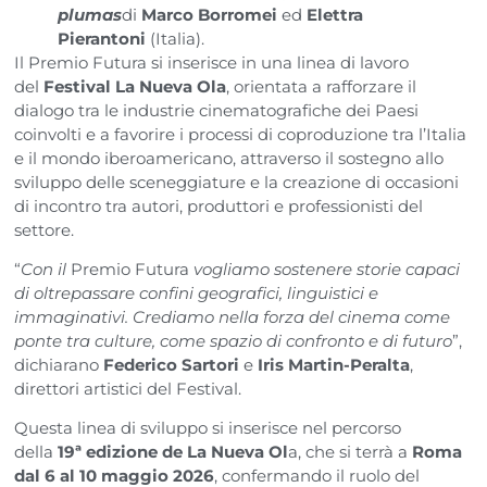
plumas
di
Marco Borromei
ed
Elettra
Pierantoni
(Italia).
Il Premio Futura si inserisce in una linea di lavoro
del
Festival La Nueva Ola
, orientata a rafforzare il
dialogo tra le industrie cinematografiche dei Paesi
coinvolti e a favorire i processi di coproduzione tra l’Italia
e il mondo iberoamericano, attraverso il sostegno allo
sviluppo delle sceneggiature e la creazione di occasioni
di incontro tra autori, produttori e professionisti del
settore.
“
Con il
Premio Futura
vogliamo sostenere storie capaci
di oltrepassare confini geografici, linguistici e
immaginativi. Crediamo nella forza del cinema come
ponte tra culture, come spazio di confronto e di futuro
”,
dichiarano
Federico Sartori
e
Iris Martin-Peralta
,
direttori artistici del Festival.
Questa linea di sviluppo si inserisce nel percorso
della
19ª edizione de La Nueva Ol
a, che si terrà a
Roma
dal 6 al 10 maggio 2026
, confermando il ruolo del