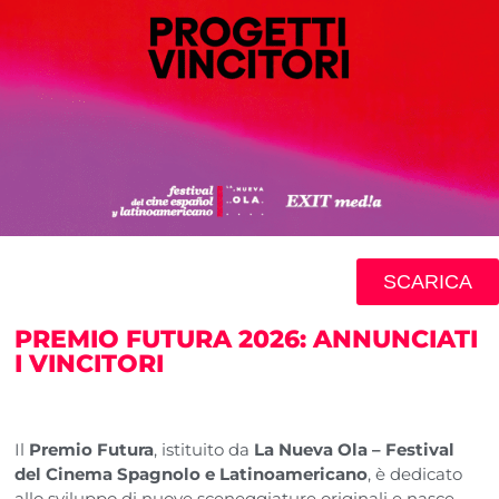
SCARICA
PREMIO FUTURA 2026: ANNUNCIATI
I VINCITORI
Il
Premio Futura
, istituito da
La Nueva Ola – Festival
del Cinema Spagnolo e Latinoamericano
, è dedicato
allo sviluppo di nuove sceneggiature originali e nasce