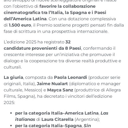
con l’obiettivo di
favorire la collaborazione
cinematografica tra l’Italia, la Spagna e i Paesi
dell’America Latina
. Con una dotazione complessiva
di
1.500 euro
, il Premio sostiene progetti pensati fin dalla
fase di scrittura in una prospettiva internazionale.
L’edizione 2025 ha registrato
32
candidature
provenienti da 8 Paesi
, confermando il
crescente interesse per un’iniziativa che promuove il
dialogo e la cooperazione tra diverse realtà produttive e
culturali.
La giuria
, composta da
Paola Leonardi
(producer serie
originali, Italia),
Jaime Nualart
(diplomatico e manager
culturale, Messico) e
Mayca Sanz
(produttrice di Allegra
Films, Spagna), ha decretato i vincitori dell’edizione
2025:
per la categoria Italia–America Latina
,
Las
italianas
di
Laura Citarella
(Argentina);
per la categoria Italia–Spagna
,
Sin