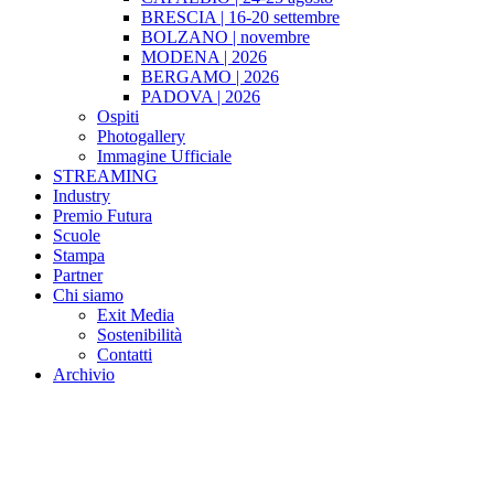
BRESCIA | 16-20 settembre
BOLZANO | novembre
MODENA | 2026
BERGAMO | 2026
PADOVA | 2026
Ospiti
Photogallery
Immagine Ufficiale
STREAMING
Industry
Premio Futura
Scuole
Stampa
Partner
Chi siamo
Exit Media
Sostenibilità
Contatti
Archivio