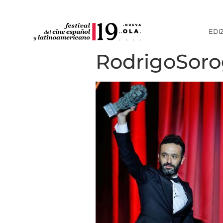
EDI
RodrigoSor