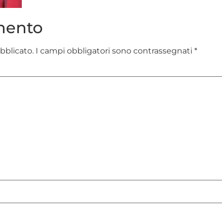
mento
ubblicato.
I campi obbligatori sono contrassegnati
*