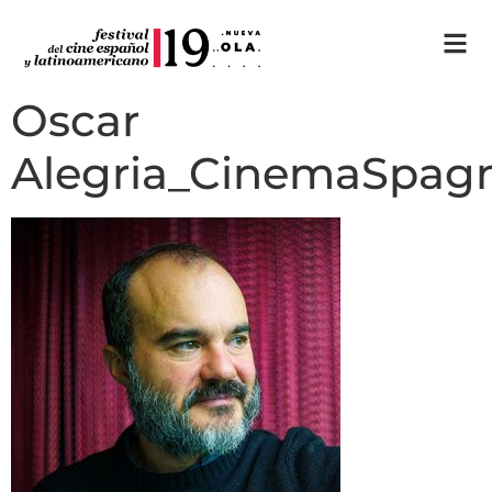
Oscar
Alegria_CinemaSpag