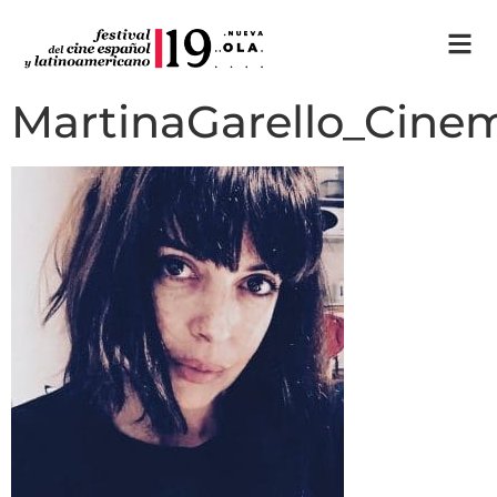
MartinaGarello_Cin