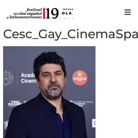
Cesc_Gay_CinemaSp