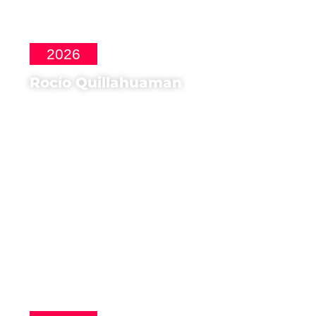
2026
Rocío Quillahuaman
Illustratrice, Narratrice di
Anatomia dell'ansia