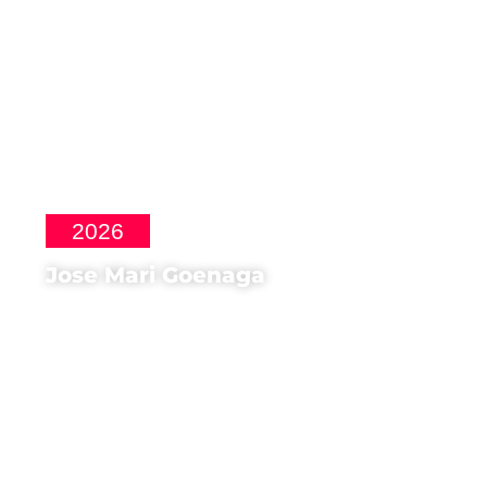
2026
Jose Mari Goenaga
Regista, Sceneggiatore di
Maspalomas