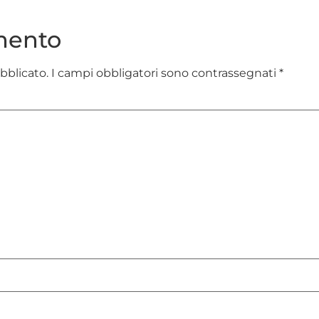
mento
ubblicato.
I campi obbligatori sono contrassegnati
*