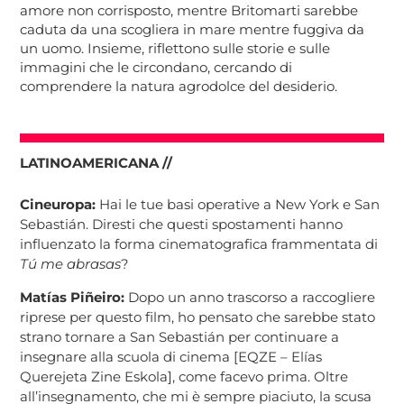
amore non corrisposto, mentre Britomarti sarebbe
caduta da una scogliera in mare mentre fuggiva da
un uomo. Insieme, riflettono sulle storie e sulle
immagini che le circondano, cercando di
comprendere la natura agrodolce del desiderio.
LATINOAMERICANA //
Cineuropa:
Hai le tue basi operative a New York e San
Sebastián. Diresti che questi spostamenti hanno
influenzato la forma cinematografica frammentata di
Tú me abrasas
?
Matías Piñeiro:
Dopo un anno trascorso a raccogliere
riprese per questo film, ho pensato che sarebbe stato
strano tornare a San Sebastián per continuare a
insegnare alla scuola di cinema [EQZE – Elías
Querejeta Zine Eskola], come facevo prima. Oltre
all’insegnamento, che mi è sempre piaciuto, la scusa