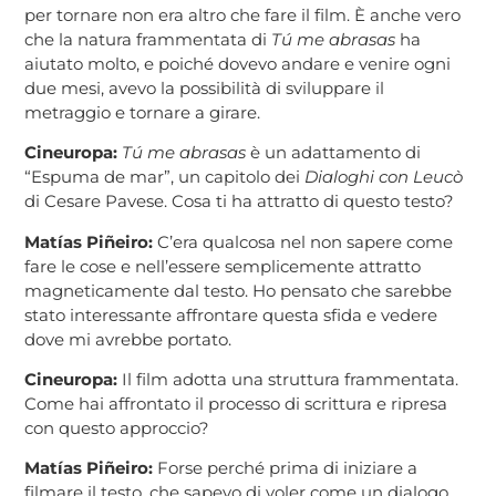
per tornare non era altro che fare il film. È anche vero
che la natura frammentata di
Tú me abrasas
ha
aiutato molto, e poiché dovevo andare e venire ogni
due mesi, avevo la possibilità di sviluppare il
metraggio e tornare a girare.
​
Cineuropa:
Tú me abrasas
è un adattamento di
“Espuma de mar”, un capitolo dei
Dialoghi con Leucò
di Cesare Pavese. Cosa ti ha attratto di questo testo?
Matías Piñeiro:
C’era qualcosa nel non sapere come
fare le cose e nell’essere semplicemente attratto
magneticamente dal testo. Ho pensato che sarebbe
stato interessante affrontare questa sfida e vedere
dove mi avrebbe portato.
​
Cineuropa:
Il film adotta una struttura frammentata.
Come hai affrontato il processo di scrittura e ripresa
con questo approccio?
Matías Piñeiro:
Forse perché prima di iniziare a
filmare il testo, che sapevo di voler come un dialogo