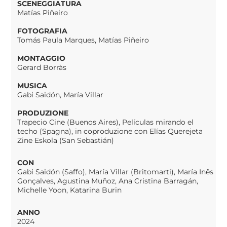
SCENEGGIATURA
Matías Piñeiro
FOTOGRAFIA
Tomás Paula Marques, Matías Piñeiro
MONTAGGIO
Gerard Borràs
MUSICA
Gabi Saidón, María Villar
PRODUZIONE
Trapecio Cine (Buenos Aires), Películas mirando el
techo (Spagna), in coproduzione con Elías Querejeta
Zine Eskola (San Sebastián)
CON
Gabi Saidón (Saffo), María Villar (Britomarti), María Inês
Gonçalves, Agustina Muñoz, Ana Cristina Barragán,
Michelle Yoon, Katarina Burin
ANNO
2024