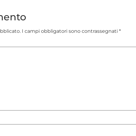
mento
ubblicato.
I campi obbligatori sono contrassegnati
*