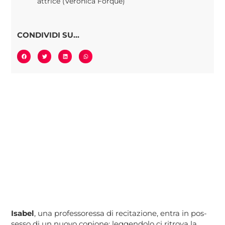
attrice (Verónica Forqué)
CONDIVIDI SU...
Isabel
, una professoressa di recitazione, entra in pos-
sesso di un nuovo copione: leggendolo ci ritrova la