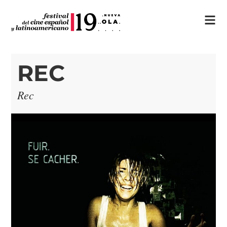
REC
Rec