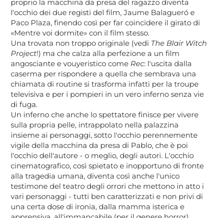
proprio la macchina da presa del ragazzo diventa
l'occhio dei due registi del film, Jaume Balagueró e
Paco Plaza, finendo così per far coincidere il girato di
«Mentre voi dormite» con il film stesso.
Una trovata non troppo originale (vedi
The Blair Witch
Project
!) ma che calza alla perfezione a un film
angosciante e vouyeristico come
Rec
: l'uscita dalla
caserma per rispondere a quella che sembrava una
chiamata di routine si trasforma infatti per la troupe
televisiva e per i pompieri in un vero inferno senza vie
di fuga.
Un inferno che anche lo spettatore finisce per vivere
sulla propria pelle, intrappolato nella palazzina
insieme ai personaggi, sotto l'occhio perennemente
vigile della macchina da presa di Pablo, che è poi
l'occhio dell'autore - o meglio, degli autori. L'occhio
cinematografico, così spietato e inopportuno di fronte
alla tragedia umana, diventa così anche l'unico
testimone del teatro degli orrori che mettono in atto i
vari personaggi - tutti ben caratterizzati e non privi di
una certa dose di ironia, dalla mamma isterica e
apprensiva, all'immancabile (per il genere horror)