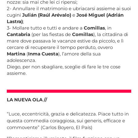
nozze: sia mai che lei ci ripensi;
2- Annullare il matrimonio e ubriacarsi assieme ai suoi
cugini
Julián (Raúl Arévalo)
e
José Miguel (Adrián
Lastra)
;
3- Mollare tutto e tutti e andare a
Comillas
, in
Cantabria
(per las fiestas de
Comillas
), la cittadina di
mare dove passava le vacanze estive da piccolo, e lì
cercare di recuperare il tempo perduto, ovvero
Martina
(
Inma Cuesta
), l’amore della sua
adolescenza.
Diego, per non sbagliare, sceglie di fare le tre cose
assieme.
LA NUEVA OLA //
“Luce, eccentricità, grazia e delicatezza. Piace tutto in
questa commedia coraggiosa, sui generis, efficace e
commovente” (Carlos Boyero, El País)