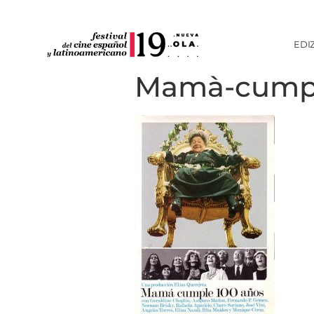
EDI
Mamà-cump