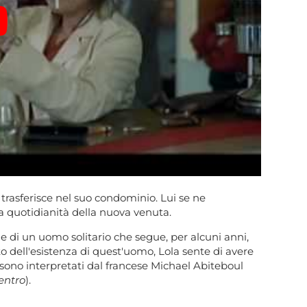
trasferisce nel suo condominio. Lui se ne
a quotidianità della nuova venuta.
e di un uomo solitario che segue, per alcuni anni,
to dell'esistenza di quest'uomo, Lola sente di avere
sono interpretati dal francese Michael Abiteboul
entro
).