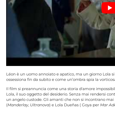
Léon è un uomo annoiato e apatico, ma un giorno Lola si 
ossessiona fin da subito e come un’ombra spia la vorticos
Il film si preannuncia come una storia d'amore impossibil
Lola, il suo oggetto del desiderio. Senza mai rendersi con
un angelo custode. Gli amanti che non si incontrano mai 
(
Manderlay
,
Ultranova
) e Lola Dueñas ( Goya per
Mar Ad