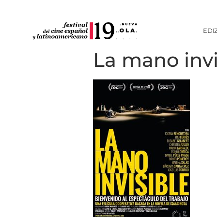
EDI
La mano inv