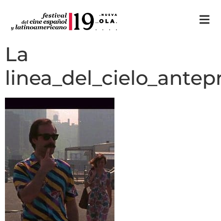
La
linea_del_cielo_antep