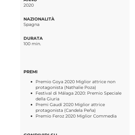
2020
NAZIONALITÀ
Spagna
DURATA
100 min.
PREMI
Premio Goya
2020
M
iglior attrice non
protagonista
(
Nathalie
Poza)
Festival d
i
Málaga
2020
: Premio
Speciale
della Giuria
Premi Gaudí 2020 Miglior attrice
protagonista (Candela Peña)
Premi
o
Feroz
2020 Miglior Commedia