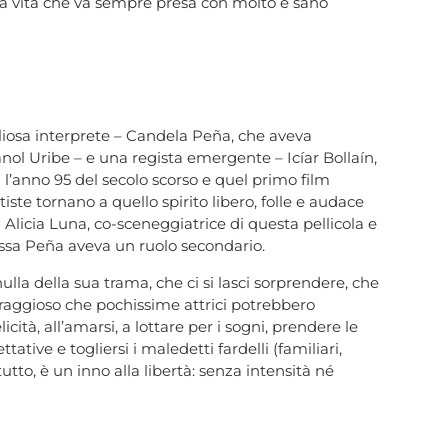
 alla vita che va sempre presa con molto e sano
liosa interprete – Candela Peña, che aveva
nol Uribe – e una regista emergente – Icíar Bollaín,
a l’anno 95 del secolo scorso e quel primo film
ste tornano a quello spirito libero, folle e audace
 Alicia Luna, co-sceneggiatrice di questa pellicola e
essa Peña aveva un ruolo secondario.
ulla della sua trama, che ci si lasci sorprendere, che
oraggioso che pochissime attrici potrebbero
icità, all’amarsi, a lottare per i sogni, prendere le
tative e togliersi i maledetti fardelli (familiari,
tutto, è un inno alla libertà: senza intensità né