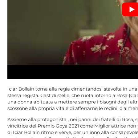
Iciar Bollaín torna alla regia cimentandosi stavolta in u
stessa regista. Cast di stelle, che ruota intorno a Rosa (C
una donna abituata a mettere sempre i bisogni degli altri
scossone alla propria vita e di afferrarne le redini, o almen
Assieme alla protagonista , nei panni dei fratelli di Rosa
vincitrice del Premio Goya 2021 come Miglior attrice non 
di Iciar Bollaín ritmo e verve, per un inno alla consapevolezz