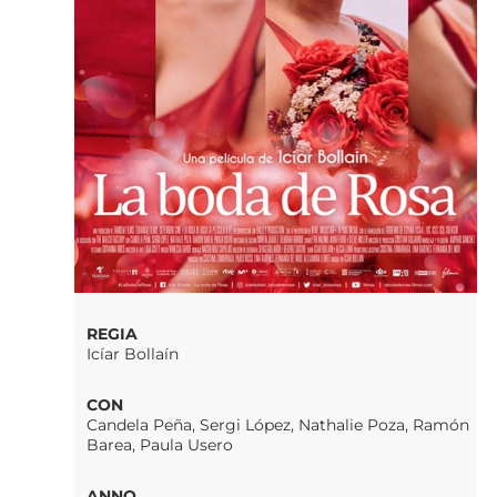
REGIA
Icíar Bollaín
CON
Candela Peña, Sergi López, Nathalie Poza, Ramón
Barea, Paula Usero
ANNO