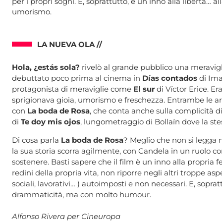
per i propri sogni. E, soprattutto, è un inno alla libertà…
umorismo.
LA NUEVA OLA //
Hola, ¿estás sola?
rivelò al grande pubblico una meravig
debuttato poco prima al cinema in
Días contados
di Ima
protagonista di meraviglie come
El sur
di Víctor Erice. Er
sprigionava gioia, umorismo e freschezza. Entrambe le arti
con
La boda de Rosa
, che conta anche sulla complicità di
di
Te doy mis ojos
, lungometraggio di Bollaín dove la st
Di cosa parla
La boda de Rosa
? Meglio che non si legga n
la sua storia scorra agilmente, con Candela in un ruolo c
sostenere. Basti sapere che il film è un inno alla propria fel
redini della propria vita, non riporre negli altri troppe aspet
sociali, lavorativi… ) autoimposti e non necessari. E, soprat
drammaticità, ma con molto humour.
.
Alfonso Rivera per Cineuropa