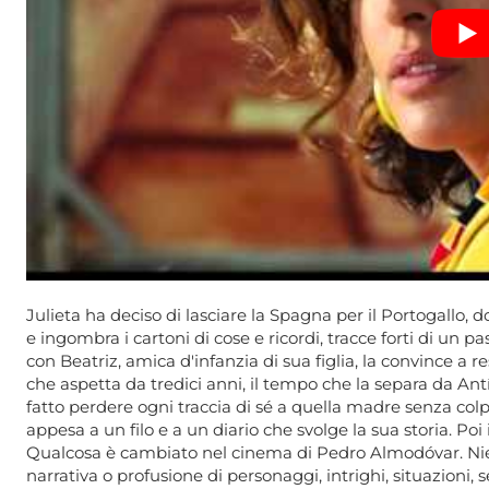
Julieta ha deciso di lasciare la Spagna per il Portogallo,
e ingombra i cartoni di cose e ricordi, tracce forti di un 
con Beatriz, amica d'infanzia di sua figlia, la convince a 
che aspetta da tredici anni, il tempo che la separa da Ant
fatto perdere ogni traccia di sé a quella madre senza co
appesa a un filo e a un diario che svolge la sua storia. Poi
Qualcosa è cambiato nel cinema di Pedro Almodóvar. N
narrativa o profusione di personaggi, intrighi, situazioni, se