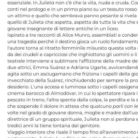
essenziale. In
Julieta
non c'è che la vita, nuda e cruda. Co
conti nel prologo e in un primo piano su un tessuto rosso c
un attimo e quello che sembrava panno pesante si rivela s
quello di Julieta che aspetta, aspetta da tutta la vita che
giovane insegnante di lettere antiche in un liceo.
Ispirato a tre racconti di Alice Munro, assemblati e conde
una tragedia perché il destino gioca un ruolo fondament
l'autore torna al ritratto femminile misurato questa volta
da dei crudeli e capricciosi che inghiottono gli uomini o li 
teatrale interviene a sublimare l'afflizione della madre de
due attrici, Emma Suárez e Adriana Ugarte, avvicendandol
agita sotto un asciugamano che friziona i capelli della gi
invecchiato della Suárez, rinchiudendo per sempre la pro
desiderio. L'una accesa e luminosa sotto i capelli ossigen
cinema barocco di Almodóvar, in cui lo spettatore ripar
pescato in treno, l'altra spenta dalla colpa, la perdita e la
che sospende il dolore in attesa che qualcuno
parli con le
volte nel grado di giovane donna, moglie e madre dall'uom
direttrice di un gruppo spirituale, Julieta non si perdona
tredici anni la tiene lontana dal genitore.
Viaggio interiore che risale il tempo fino all'avvenimento