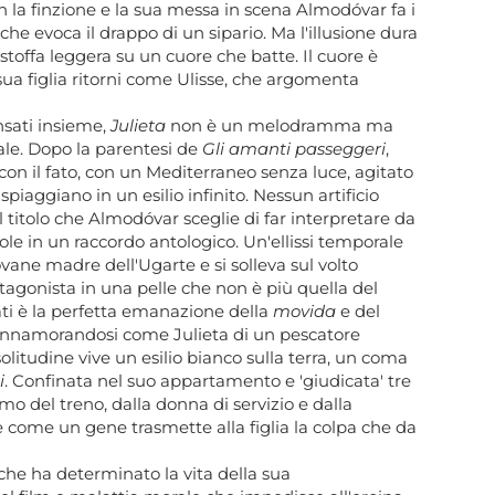
n la finzione e la sua messa in scena Almodóvar fa i
he evoca il drappo di un sipario. Ma l'illusione dura
toffa leggera su un cuore che batte. Il cuore è
 sua figlia ritorni come Ulisse, che argomenta
nsati insieme,
Julieta
non è un melodramma ma
ale. Dopo la parentesi de
Gli amanti passeggeri
,
 con il fato, con un Mediterraneo senza luce, agitato
spiaggiano in un esilio infinito. Nessun artificio
l titolo che Almodóvar sceglie di far interpretare da
e in un raccordo antologico. Un'ellissi temporale
ovane madre dell'Ugarte e si solleva sul volto
tagonista in una pelle che non è più quella del
ati è la perfetta emanazione della
movida
e del
a innamorandosi come Julieta di un pescatore
 solitudine vive un esilio bianco sulla terra, un coma
i
. Confinata nel suo appartamento e 'giudicata' tre
o del treno, dalla donna di servizio e dalla
 e come un gene trasmette alla figlia la colpa che da
 che ha determinato la vita della sua