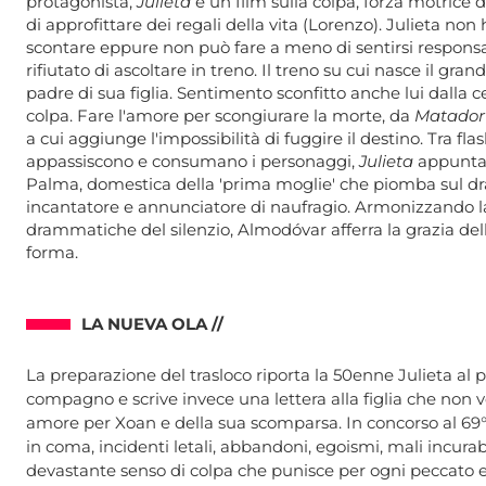
protagonista,
Julieta
è un film sulla colpa, forza motrice 
di approfittare dei regali della vita (Lorenzo). Julieta n
scontare eppure non può fare a meno di sentirsi responsab
rifiutato di ascoltare in treno. Il treno su cui nasce il gr
padre di sua figlia. Sentimento sconfitto anche lui dalla 
colpa. Fare l'amore per scongiurare la morte, da
Matador
a cui aggiunge l'impossibilità di fuggire il destino. Tra fla
appassiscono e consumano i personaggi,
Julieta
appunta 
Palma, domestica della 'prima moglie' che piomba sul d
incantatore e annunciatore di naufragio. Armonizzando la 
drammatiche del silenzio, Almodóvar afferra la grazia della 
forma.
LA NUEVA OLA //
La preparazione del trasloco riporta la 50enne Julieta al p
compagno e scrive invece una lettera alla figlia che non v
amore per Xoan e della sua scomparsa. In concorso al 69°
in coma, incidenti letali, abbandoni, egoismi, mali incurabili
devastante senso di colpa che punisce per ogni peccato e