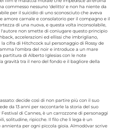
del film e malattia morale che impedisce all'eroina
on ha commesso nessuno 'delitto' e non ha niente da
ile per il suicidio di uno sconosciuto che aveva
ande amore carnale e consolatorio per il compagno e il
certezza di una nuova, e questa volta inconsolabile,
l'autore non smette di coniugare questo principio
shback, accelerazioni ed ellissi che imbrigliano,
la cifra di Hitchcock sul personaggio di Rossy de
ramma l'ombra del noir e introduce a un mare
partitura di Alberto Iglesias con le note
gravità tra il nero del fondo e il bagliore della
assato: decide così di non partire più con il suo
ede da 13 anni per raccontarle la storia del suo
 Festival di Cannes, è un carrozzone di personaggi
, solitudine, ripicche. Il filo che li lega è un
 annienta per ogni piccola gioia. Almodóvar scrive