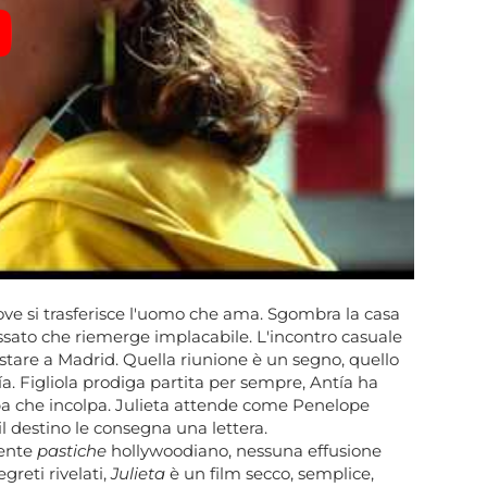
 dove si trasferisce l'uomo che ama. Sgombra la casa
passato che riemerge implacabile. L'incontro casuale
restare a Madrid. Quella riunione è un segno, quello
ía. Figliola prodiga partita per sempre, Antía ha
lpa che incolpa. Julieta attende come Penelope
 il destino le consegna una lettera.
iente
pastiche
hollywoodiano, nessuna effusione
greti rivelati,
Julieta
è un film secco, semplice,