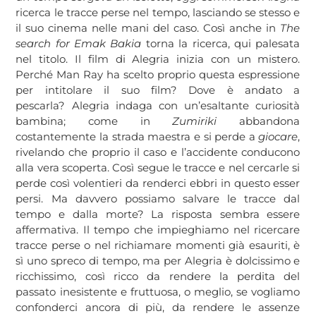
ricerca le tracce perse nel tempo, lasciando se stesso e
il suo cinema nelle mani del caso. Così anche in
The
search for Emak Bakia
torna la ricerca, qui palesata
nel titolo. Il film di Alegria inizia con un mistero.
Perché Man Ray ha scelto proprio questa espressione
per intitolare il suo film? Dove è andato a
pescarla? Alegria indaga con un’esaltante curiosità
bambina; come in
Zumiriki
abbandona
costantemente la strada maestra e si perde a
giocare
,
rivelando che proprio il caso e l’accidente conducono
alla vera scoperta. Così segue le tracce e nel cercarle si
perde così volentieri da renderci ebbri in questo esser
persi. Ma davvero possiamo salvare le tracce dal
tempo e dalla morte? La risposta sembra essere
affermativa. Il tempo che impieghiamo nel ricercare
tracce perse o nel richiamare momenti già esauriti, è
sì uno spreco di tempo, ma per Alegria è dolcissimo e
ricchissimo, così ricco da rendere la perdita del
passato inesistente e fruttuosa, o meglio, se vogliamo
confonderci ancora di più, da rendere le assenze