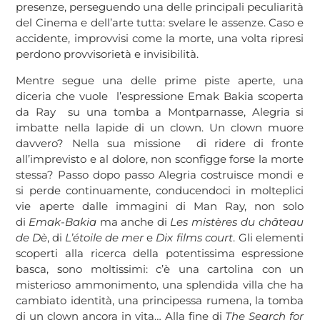
presenze, perseguendo una delle principali peculiarità
del Cinema e dell’arte tutta: svelare le assenze. Caso e
accidente, improvvisi come la morte, una volta ripresi
perdono provvisorietà e invisibilità.
Mentre segue una delle prime piste aperte, una
diceria che vuole l’espressione Emak Bakia scoperta
da Ray su una tomba a Montparnasse, Alegria si
imbatte nella lapide di un clown. Un clown muore
davvero? Nella sua missione di ridere di fronte
all’imprevisto e al dolore, non sconfigge forse la morte
stessa? Passo dopo passo Alegria costruisce mondi e
si perde continuamente, conducendoci in molteplici
vie aperte dalle immagini di Man Ray, non solo
di
Emak-Bakia
ma anche di
Les mistères du ch
â
teau
de Dè
, di
L’étoile de mer
e
Dix films court
. Gli elementi
scoperti alla ricerca della potentissima espressione
basca, sono moltissimi: c’è una cartolina con un
misterioso ammonimento, una splendida villa che ha
cambiato identità, una principessa rumena, la tomba
di un clown ancora in vita… Alla fine di
The Search for